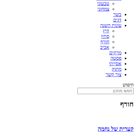
טבעוני
צמחוני
בשר
דגים
עונות השנה
קיץ
סתיו
חורף
אביב
מרקים
פסטה
אסייתי
מתוק
צור קשר
חיפוש
חורף
קערית של נחמה