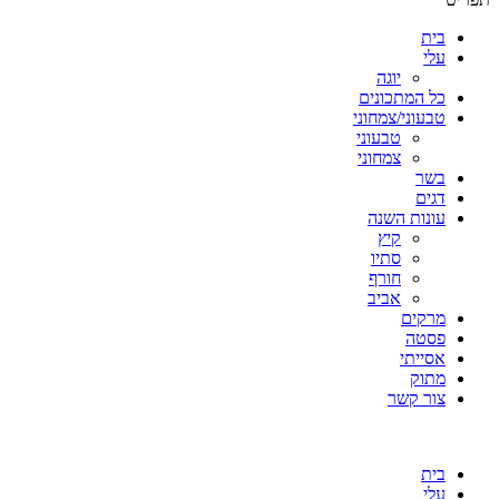
בית
עלי
יוגה
כל המתכונים
טבעוני/צמחוני
טבעוני
צמחוני
בשר
דגים
עונות השנה
קיץ
סתיו
חורף
אביב
מרקים
פסטה
אסייתי
מתוק
צור קשר
בית
עלי