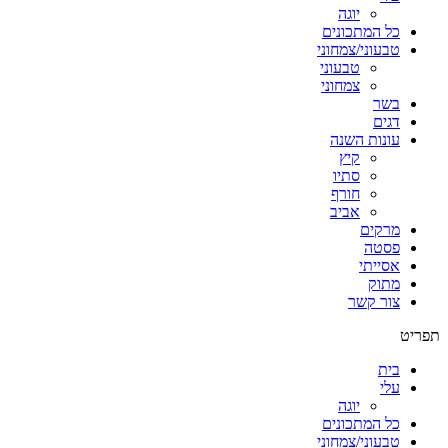
יוגה
כל המתכונים
טבעוני/צמחוני
טבעוני
צמחוני
בשר
דגים
עונות השנה
קיץ
סתיו
חורף
אביב
מרקים
פסטה
אסייתי
מתוק
צור קשר
תפריט
בית
עלי
יוגה
כל המתכונים
טבעוני/צמחוני