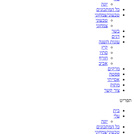
יוגה
כל המתכונים
טבעוני/צמחוני
טבעוני
צמחוני
בשר
דגים
עונות השנה
קיץ
סתיו
חורף
אביב
מרקים
פסטה
אסייתי
מתוק
צור קשר
תפריט
בית
עלי
יוגה
כל המתכונים
טבעוני/צמחוני