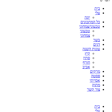
בית
עלי
יוגה
כל המתכונים
טבעוני/צמחוני
טבעוני
צמחוני
בשר
דגים
עונות השנה
קיץ
סתיו
חורף
אביב
מרקים
פסטה
אסייתי
מתוק
צור קשר
בית
עלי