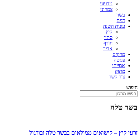
טבעוני
צמחוני
בשר
דגים
עונות השנה
קיץ
סתיו
חורף
אביב
מרקים
פסטה
אסייתי
מתוק
צור קשר
חיפוש
בשר טלה
זרעי קיץ – קישואים ממולאים בבשר טלה ובורגול