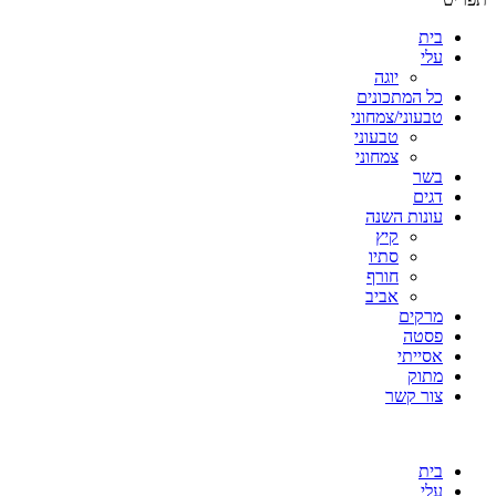
בית
עלי
יוגה
כל המתכונים
טבעוני/צמחוני
טבעוני
צמחוני
בשר
דגים
עונות השנה
קיץ
סתיו
חורף
אביב
מרקים
פסטה
אסייתי
מתוק
צור קשר
בית
עלי