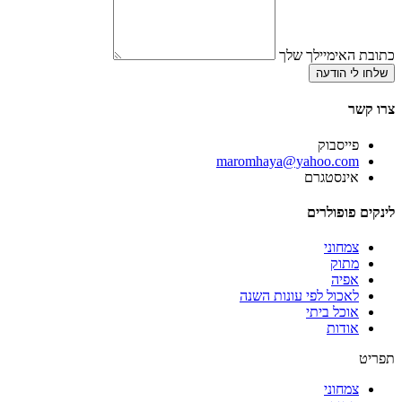
כתובת האימיילך שלך
שלחו לי הודעה
צרו קשר
פייסבוק
‫maromhaya@yahoo.com
אינסטגרם
לינקים פופולרים
צמחוני
מתוק
אפיה
לאכול לפי עונות השנה
אוכל ביתי
אודות
תפריט
צמחוני