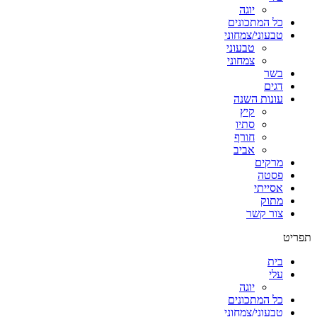
יוגה
כל המתכונים
טבעוני/צמחוני
טבעוני
צמחוני
בשר
דגים
עונות השנה
קיץ
סתיו
חורף
אביב
מרקים
פסטה
אסייתי
מתוק
צור קשר
תפריט
בית
עלי
יוגה
כל המתכונים
טבעוני/צמחוני