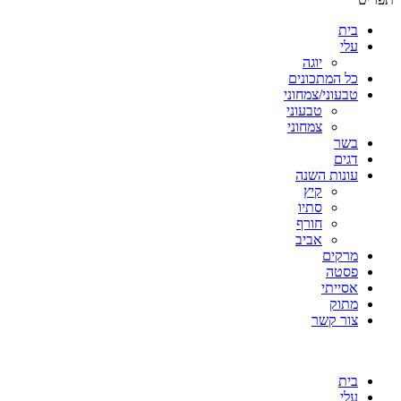
בית
עלי
יוגה
כל המתכונים
טבעוני/צמחוני
טבעוני
צמחוני
בשר
דגים
עונות השנה
קיץ
סתיו
חורף
אביב
מרקים
פסטה
אסייתי
מתוק
צור קשר
בית
עלי