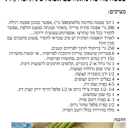
מצרכים:
1 חב' פסטה מחיטה מלאה(500 גר') ,אפשר כמובן פסטה רגילה.
200 גר' אפונה סינית טרייה ,מאחר ועונתה כמעט חולפת ,אפשר
להמיר בכל מה שתרצו :אספרגוס,שעועית ירוקה…
לאורך האפונה הסינית יש סיב שכדאי להסיר ,פשוט מושכים עם
סכין וזהו!
250 גר' ברוקולי חתוך לפרחים קטנים.
6 פטריות שיטאקי טריות חתוכות לפרוסות , או יבשות מושרות
כ15 ד'ק במים רותחים ,סחוטות ופרוסות .
1 גזר גדול או 2 בינוניים ,קלופים וחתוכים לרצועות דקות.
3 שיני שום גדולות קצוצות.
1/2 ח'ב כוסברה קצוצה.
4 בצלים ירוקים קצוצים.
4-5 כפות שמן זית.
1/4 -1/2 כפית צ'ילי גרוס או 1/2 פלפל חריף ירוק קצוץ דק.
1 כף שמן שומשום.
3 -4 כפות רוטב סויה.
1/2 כפית פלפל שחור גרוס .
מלח בזהירות בגלל רוטב הסויה.
ההכנה
: