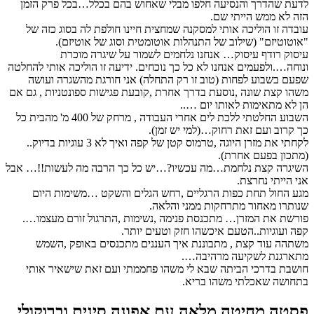
לדעת שהדרך והנסיעה חלפו מבלי שאחוש בהם בכלל…בכל פרק הזמן
הזה לא ממש הייתי שם.
עובדה זו הוליכה אותי למסקנה שמחצית חיינו חולפת לה בסוג כזה של
"אוטוטיזם" (שילוב של התנהלות אוטומטית וסוג של אוטיזם).
עיסוק רודף עיסוק… אנחנו נלחמים לשמור על שיגרה מוכרת
ונוחה….ולפעמים אנחנו לא כל כך נוכחים. ידיעה זו הוליכה אותי להחלטה
שפעם בשבוע לפחות (טוב זו רק התחלה) אני חורגת מהשגרה ועושה
משהו קצת שונה ,נוסעת בדרך אחרת ,קובעת פגישות ספונטניות , גם אם
הן לא מתאימות לאותו יום …..
השבוע החלטתי ללכת לים אחרי העבודה , מרחק של 400 מ' מהבית כל
כך קרוב ועם זאת רחוק…(למי יש זמן).
לקחתי את מזרן היוגה ,טרמוס קטן של קפה ואיך לא 3 עוגיות בדיוק..
(מתכון בפעם אחרת).
השיגרה קצת נלחמת…מה עכשיו?…יש כל כך הרבה מה לעשות!!… אבל
אני הייתי נחרצת.
מגע החול תחת כפות הרגליים ,רחש הגלים והשקט …משימות היום
שנותרו מאחור מתרחקות ממני והלאה.
פורשת את המזרן… מתכנסת פנימה ,נשימות ,התרגול זורם מעצמו….
קפה ועוגיות..הטעם איכשהו חזק וטעים יותר.
משתהה עוד קצת , מתבוננת איך העננים מתכנסים באופק ,השמש
מתארגנת לשקיעה מרהיבה….
חושבת בדרכי הביתה שבא לי משהו פחממתי ועם זאת שישאיר אותי
בתחושה שאכלתי משהו בריא.
פסטה מחיטה מלאה עם אפונה סינית וברוקולי.