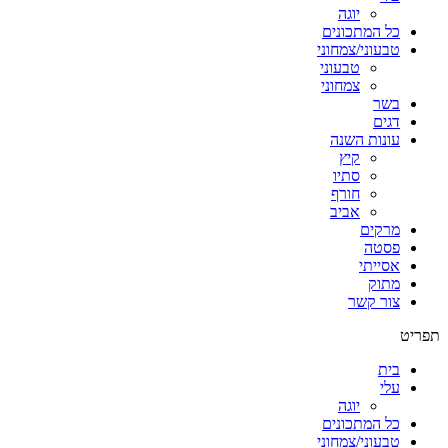
יוגה
כל המתכונים
טבעוני/צמחוני
טבעוני
צמחוני
בשר
דגים
עונות השנה
קיץ
סתיו
חורף
אביב
מרקים
פסטה
אסייתי
מתוק
צור קשר
תפריט
בית
עלי
יוגה
כל המתכונים
טבעוני/צמחוני