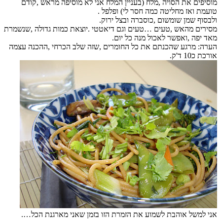
מוסיפים את הסויה ,מלח (בעניין המלח אני לא מוסיפה מראש ,קודם
טועמת ואז מחליטה כמה חסר לי) ופלפל .
ולבסוף שמן שומשום ,כוסברה ובצל ירוק.
מסירים מהאש ,טעים …טעים וגם דיאטטי .יוצאת כמות גדולה ,שנשמרת
מאד יפה ,ואפשר לאכול מנה כל יום.
הערה: מרגע שהכנתם את כל החומרים ,שזה שלב הכרחי ,ההכנה עצמה
אורכת כ10 ד'ק.
אני למשל אוהבת לשמוע את הזמרת הזו בזמן שאני מארגנת הכל….