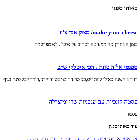
באותו סגנון
make your cheese/ מאק אנד צ'יז
בזמן האחרון אני ממעיטה לכתוב על אוכל , לא מפרסמת
ספגטי אל'ה טונה / הכי איטלקי שיש
דווקא השנה כאילו להתריס,כאשר החום יבש ודוקרני,חודר לכל פינה בגוף
פסטה קונכיות עם עגבניות שרי ומוצרלה
פסטה
עוד באותו סגנון
אסיאתי
,
אפונה סינית
,
ברוקולי
,
גזר
,
יוגה
,
ים
,
כוסברה
,
פסטה