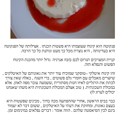
פנקוטה הוא קינוח שעוצמתו היא פשטות הכנתו . אצילותה של הפנקוטה
היא בעדינותה , היא נוצרת מכל כך מעט ונותנת כל כך הרבה.
קניית המצרכים תגרום לכם בזבוז אנרגיה גדול יותר מהכנת הקינוח
הפשוט והנפלא הזה.
זהו קינוח איטלקי –טוסקני שמוכיח עוד יותר את גאונותם של האיטלקים ,
שיוצרים מאכלים עם חומרי גלם פשוטים , ברי השגה , כאלה שאין צורך
לכתת את הרגליים לאיזו חנות מסתורית ,ששמעה עובר מפה לאוזן. אלא
במכולת השכונתית. ( טוב אצלם המכולת השכונתית היא משהו שאנחנו
יכולים לערוג לו)
כבר בביס הראשון ,אחרי שההפתעה מכה בחיך , מבינים שפשטות היא
בעצם גאונות, ומחזקת את דעתי על האיטלקים , ששום דבר לא יעמוד
בינם לבין הסיאסטה שלהם . הווה אומר : דברים נפלאים במינימום זמן.