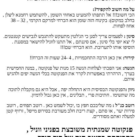
על מה חשוב להקפיד?:
הכי חשוב!!! אל תתפתו להמעיט באחוזי השומן , להשתמש רחמנא ליצלן ,
בחלב במקום): בקינוח הזה שומן הוא הכרחי למרקם הקרמי , 32 – 38
אחוז לפחות.
סינון :
לפעמים צריך לסנן כי הג'לטין מתעקש להתגבש לגבישים קטנטנים.
לי יצא יופי בלי סינון , אם סיננתם , אל תתנו לווניל להישאר במסננת .
הוסיפו אותו לתערובת. הוא הכרחי שם!!!
קירור:
אין כאן הרבה התחכמויות , 4 -24 שעות זה הכרח!!
הגשה:
אני הפכתי לצלחות הגשה 15 מנות של פנקוטה , במנה החמישית
בערך , הרהרתי באפשרות לקרר את הפנקוטה בכלי הגשה יפים ולהגיש
איתם.
גיוון :
הפנקוטה הבסיסית היא התחלה יפה , אבל היא גם מקבלת לתוכה
מה שתשימו . חתיכות פרי , תבלינים , אין כאן גבול לדמיון.
רוטב כנ"ל :
מה שליבכם חפץ בו ,יכול לשמש כאן . רוטב תפוזים , רוטב
פירות יער , או סתם , קצת ריבת חלב מעורבת בסירופ מייפל , זרזיף קטן
למעלה ואתם מסודרים.
פנקוטה שמנתית משובצת בפניני ווניל ,