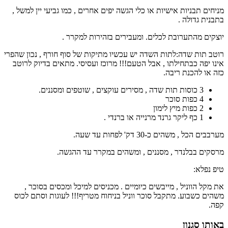
מניחים תבניות אישיות או כלי הגשה יפים אחרים , כמו גביעי יין למשל ,
בתבנית גדולה .
יוצקים מהתערובת לכלים. ומעבירים בזהירות למקרר .
רוטב תות שדה:לתות השדה יש עכשיו מתיקות של סוף חורף , נכון שהפרי
אינו יפה כבתחילתו , אבל הטעם!!! מרוכז ועסיסי. מתאים בדיוק לרוטב
כזה או להכנת ריבה.
3 כוסות תות שדה , מסירים עוקצים , שוטפים ומסננים.
4 כפות סוכר
2 כפות מיץ לימון
1 כף ליקר גרנד מרנייה או ברנדי .
מערבבים הכל , משהים כ-30 דק' לפחות עד שעה.
מרסקים בבלנדר , מסננים , ומשהים במקרר עד ההגשה.
טיפ נפלא:
את מקל הווניל , מייבשים כיומיים . מכניסים למיכל ומכסים בסוכר ,
משהים כשבוע. מתקבל סוכר ווניל בניחוח מטריף!!! לעוגות וסתם לכוס
קפה.
באותו סגנון