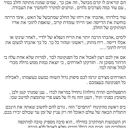
הם קוראים לו קרם מבושל , וזה אכן כך , שמים שמנת מתוקה וחלב בסיר
, עם עוד כמה מצרכים נלווים , ונותנים למקרר להמשיך את העבודה.
עוד בילדותי ,אהבתי את ריחו של החלב שמתבשל על האש , אימי הייתה
בוחשת את הדייסה ואני הייתי עומדת קרוב , שואפת לתוכי את אדיו
המתוקים של החלב.
לימים ,אהבתי הרבה יותר את הריח הנפלא של ילדיי , לאחר שינקו או
אכלו דייסה . ריח מתוק , ראשוני וטהור כל כך. כל כך אהבתי לנשום את
הריח לתוכי…..
אם אין לכם רצון לאכול את כל הפנקוטה לבד , למרות שלא אחת עלה בי
הרהור מסוכן זה . תזדקקו לאורחים , כי יוצאת כמות ממש גדולה מכדי
לנהל אותה לבד.
האורחים מצידם יגרמו לכם סיפוק גדול השווה כמעט בעוצמתו , לאכילת
כל הפנקוטה בעצמכם .
התפעלותם תהיה גדולה!! נתחיל במראה לבדו .. ענן שמנתי קטן ולבן ,
משובץ בפניני ווניל , הענן הזה נח לו על מצע פרי שתומצת למיטב שבו.
ביס ראשון מהקינוח "התמים" הזה , גורם להם לחשוב שאתה את הינכם
התגלית הבאה של עולם האוכל וזה רק עניין של זמן עד שכולם יכירו בכם.
חג השבועות המתקרב בזחילה , הוא סיבה מספיק טובה למתקפה
הקלורית הזו. חגים הם בכלל תירוץ נפלא לאכול ללא הכרה .