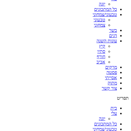
יוגה
כל המתכונים
טבעוני/צמחוני
טבעוני
צמחוני
בשר
דגים
עונות השנה
קיץ
סתיו
חורף
אביב
מרקים
פסטה
אסייתי
מתוק
צור קשר
תפריט
בית
עלי
יוגה
כל המתכונים
טבעוני/צמחוני