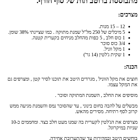
מתבוססת ברוטב תות של סוף חורף.
מצרכים:
12 – 15 מנות.
5 מיכלים של 250 מל"ל שמנת מתוקה . כמו שציינתי 38% שומן.
1 כוס חלב , 5 כפות מהחלב מניחים בקערית קטנה.
3/4 כוס סוכר
1 מקל ווניל.
1 שקית ג'לטין (14 גר')
הכנה:
חוצים את מקל הווניל , מגרדים היטב את תוכנו לסיר קטן , ומצרפים גם
את המקל עצמו.
מוסיפים את החלב , השמנת המתוקה וסוכר .
מבשלים על להבה בחום בינוני , עד שהסוכר נמס והשמנת מגיעה ממש
קרוב לסף רתיחה. מסירים מהאש.
מצרפים את הג'לטין לקערית בה שמנו מעט חלב בצד. ומחממים כ-10
שניות במיקרוגל.
בוחשים היטב ובמהירות עד שהתערובת אחידה.