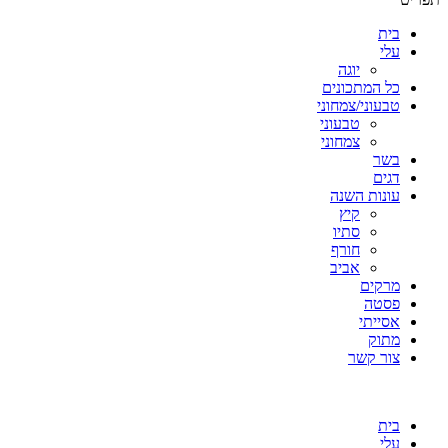
בית
עלי
יוגה
כל המתכונים
טבעוני/צמחוני
טבעוני
צמחוני
בשר
דגים
עונות השנה
קיץ
סתיו
חורף
אביב
מרקים
פסטה
אסייתי
מתוק
צור קשר
בית
עלי