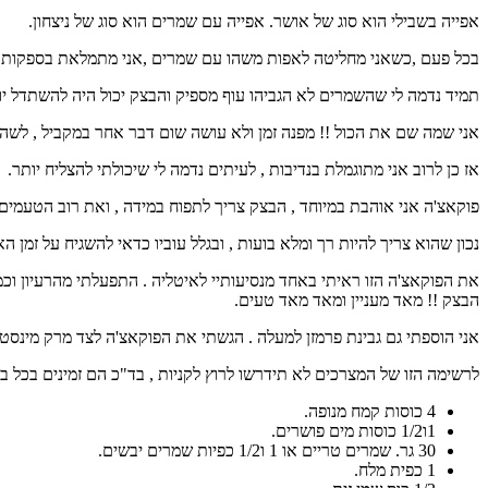
אפייה בשבילי הוא סוג של אושר. אפייה עם שמרים הוא סוג של ניצחון.
בכל פעם ,כשאני מחליטה לאפות משהו עם שמרים ,אני מתמלאת בספקות , מ
תמיד נדמה לי שהשמרים לא הגביהו עוף מספיק והבצק יכול היה להשתדל יו
אני שמה שם את הכול !! מפנה זמן ולא עושה שום דבר אחר במקביל , לשה
אז כן לרוב אני מתוגמלת בנדיבות , לעיתים נדמה לי שיכולתי להצליח יותר.
פוקאצ'ה אני אוהבת במיוחד , הבצק צריך לתפוח במידה , ואת רוב הטעמי
נכון שהוא צריך להיות רך ומלא בועות , ובגלל עוביו כדאי להשגיח על זמן
את הפוקאצ'ה הזו ראיתי באחד מנסיעותיי לאיטליה . התפעלתי מהרעיון וכמ
הבצק !! מאד מעניין ומאד מאד טעים.
אני הוספתי גם גבינת פרמזן למעלה . הגשתי את הפוקאצ'ה לצד מרק מינ
לרשימה הזו של המצרכים לא תידרשו לרוץ לקניות , בד"כ הם זמינים בכל בי
4 כוסות קמח מנופה.
1ו1/2 כוסות מים פושרים.
30 גר. שמרים טריים או 1 ו1/2 כפיות שמרים יבשים.
1 כפית מלח.