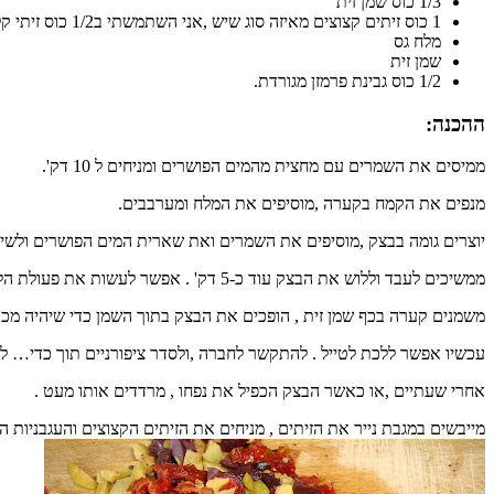
1/3 כוס שמן זית
1 כוס זיתים קצוצים מאיזה סוג שיש ,אני השתמשתי ב1/2 כוס זיתי קלמטה , 1/2 כוס זיתים ירוקים + 1/4 כוס עגבניות לחות.
מלח גס
שמן זית
1/2 כוס גבינת פרמזן מגורדת.
ההכנה:
ממיסים את השמרים עם מחצית מהמים הפושרים ומניחים ל 10 דק'.
מנפים את הקמח בקערה ,מוסיפים את המלח ומערבבים.
יוצרים גומה בבצק ,מוסיפים את השמרים ואת שארית המים הפושרים ולשים 
ממשיכים לעבד וללוש את הבצק עוד כ-5 דק' . אפשר לעשות את פעולת הלישה במעבד מזון , אני אוהבת לחוש את הבצק בידיים.
משמנים קערה בכף שמן זית , הופכים את הבצק בתוך השמן כדי שיהיה מכוסה
עכשיו אפשר ללכת לטייל . להתקשר לחברה ,ולסדר ציפורניים תוך כדי… ל
אחרי שעתיים ,או כאשר הבצק הכפיל את נפחו , מרדדים אותו מעט .
מייבשים במגבת נייר את הזיתים , מניחים את הזיתים הקצוצים והעגבניות