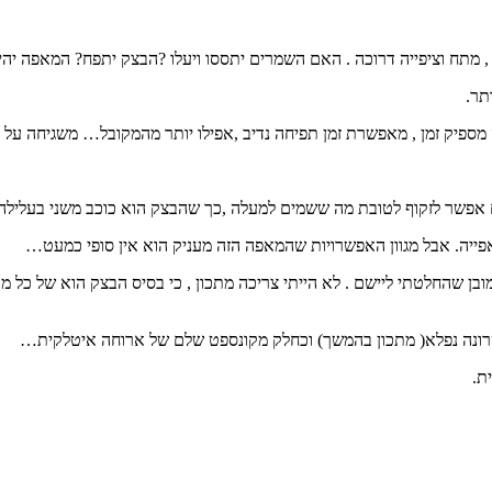
תח וציפייה דרוכה . האם השמרים יתססו ויעלו ?הבצק יתפח? המאפה יהיה
תר.
 מספיק זמן , מאפשרת זמן תפיחה נדיב ,אפילו יותר מהמקובל… משגיחה על
ם אפשר לזקוף לטובת מה ששמים למעלה ,כך שהבצק הוא כוכב משני בעלילה
 האפייה. אבל מגוון האפשרויות שהמאפה הזה מעניק הוא אין סופי כמעט…
ובן שהחלטתי ליישם . לא הייתי צריכה מתכון , כי בסיס הבצק הוא של כל 
סטרונה נפלא( מתכון בהמשך) וכחלק מקונספט שלם של ארוחה איטלקית…
ת.