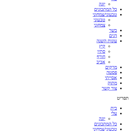
יוגה
כל המתכונים
טבעוני/צמחוני
טבעוני
צמחוני
בשר
דגים
עונות השנה
קיץ
סתיו
חורף
אביב
מרקים
פסטה
אסייתי
מתוק
צור קשר
תפריט
בית
עלי
יוגה
כל המתכונים
טבעוני/צמחוני