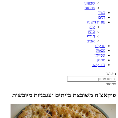
טבעוני
צמחוני
בשר
דגים
עונות השנה
קיץ
סתיו
חורף
אביב
מרקים
פסטה
אסייתי
מתוק
צור קשר
חיפוש
צמחוני
פוקאצ'ה משובצת בזיתים ועגבניות מיובשות