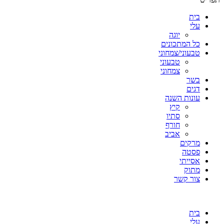
בית
עלי
יוגה
כל המתכונים
טבעוני/צמחוני
טבעוני
צמחוני
בשר
דגים
עונות השנה
קיץ
סתיו
חורף
אביב
מרקים
פסטה
אסייתי
מתוק
צור קשר
בית
עלי