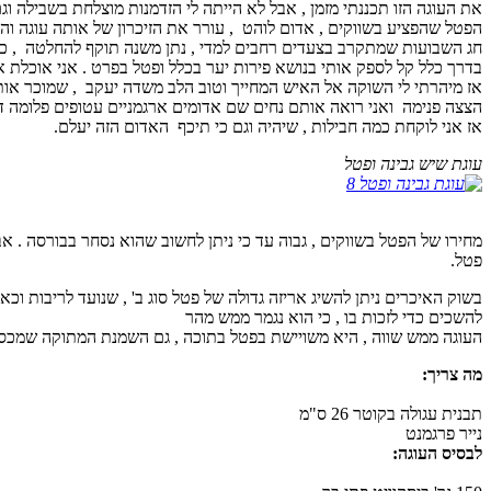
את העוגה הזו תכננתי מזמן , אבל לא הייתה לי הזדמנות מוצלחת בשבילה וגם
הפטל שהפציע בשווקים , אדום לוהט , עורר את הזיכרון של אותה עוגה 
חג השבועות שמתקרב בצעדים רחבים למדי , נתן משנה תוקף להחלטה , כי
בדרך כלל קל לספק אותי בנושא פירות יער בכלל ופטל בפרט . אני אוכלת אות
אז מיהרתי לי השוקה אל האיש המחייך וטוב הלב משדה יעקב , שמוכר אותם
הצצה פנימה ואני רואה אותם נחים שם אדומים ארגמניים עטופים פלומה דק
אז אני לוקחת כמה חבילות , שיהיה וגם כי תיכף האדום הזה יעלם.
עוגת שיש גבינה ופטל
פטל.
להשכים כדי לזכות בו , כי הוא נגמר ממש מהר
העוגה ממש שווה , היא משויישת בפטל בתוכה , גם השמנת המתוקה שמכסה
מה צריך:
תבנית עגולה בקוטר 26 ס"מ
נייר פרגמנט
לבסיס העוגה: