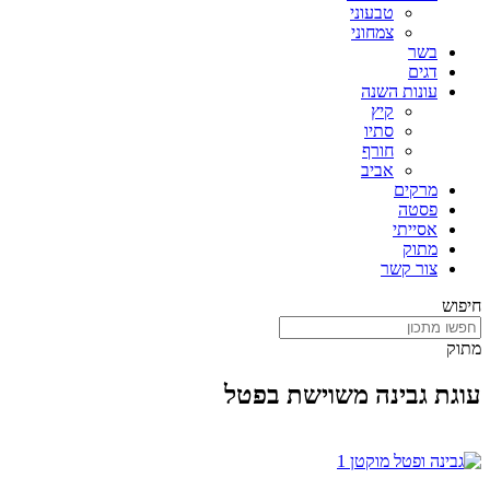
טבעוני
צמחוני
בשר
דגים
עונות השנה
קיץ
סתיו
חורף
אביב
מרקים
פסטה
אסייתי
מתוק
צור קשר
חיפוש
מתוק
עוגת גבינה משוישת בפטל