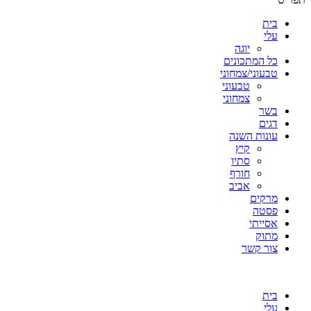
בית
עלי
יוגה
כל המתכונים
טבעוני/צמחוני
טבעוני
צמחוני
בשר
דגים
עונות השנה
קיץ
סתיו
חורף
אביב
מרקים
פסטה
אסייתי
מתוק
צור קשר
בית
עלי