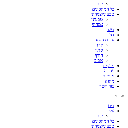
יוגה
כל המתכונים
טבעוני/צמחוני
טבעוני
צמחוני
בשר
דגים
עונות השנה
קיץ
סתיו
חורף
אביב
מרקים
פסטה
אסייתי
מתוק
צור קשר
תפריט
בית
עלי
יוגה
כל המתכונים
טבעוני/צמחוני