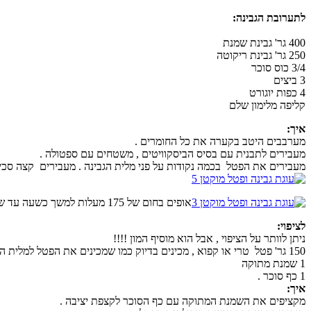
לתערובת הגבינה:
400 גר' גבינת שמנת
250 גר' גבינת ריקוטה
3/4 כוס סוכר
3 ביצים
4 כפות יוגורט
קליפה מלימון שלם
איך:
מערבבים היטב בקערה את כל החומרים .
מעבירים לתבנית עם בסיס הביסקוויטים , משטחים עם ספטולה .
מעבירים את הפטל בכמה נקודות על פני מלית הגבינה . מעבירים קצה סכין
אופים בחום של 175 מעלות למשך כשעה עד שהעוגה מתייצבת , והיא יציבה , משאירים בתנור כבוי עם דלת התנור פתוחה למחצה , עד שהעוגה מתקררת
לציפוי:
ניתן לוותר על הציפוי , אבל הוא מוסיף המון !!!!
150 גר' פטל טרי או קפוא , מכינים בדיוק כמו שמכינים את הפטל למלית הגבינה, אך מפחיתים את הקורנפלור לכפית אחת , ומים 2 כפיות . מקררים .
1 שמנת מתוקה
1 כף סוכר .
איך:
מקציפים את השמנת המתוקה עם כף הסוכר לקצפת יציבה .