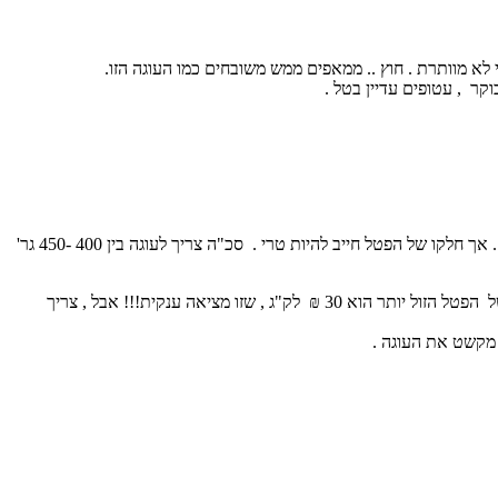
י לא מוותרת . חוץ .. ממאפים ממש משובחים כמו העוגה הזו.
ר , עטופים עדיין בטל .
מחירו של הפטל בשווקים , גבוה עד כי ניתן לחשוב שהוא נסחר בבורסה . אבל המרתי את חלקו של הפטל לפטל קפוא , כדי להוזיל את מחירה של העוגה . אך חלקו של הפטל חייב להיות טרי . סכ"ה צריך לעוגה בין 400 -450 גר'
בשוק האיכרים ניתן להשיג אריזה גדולה של פטל סוג ב' , שנועד לריבות וכאלה . הוא יהיה מצוין לעוגה , מלבד הפטל לקישוט שצריך להיות יפה . מחירו של הפטל הזול יותר הוא 30 ₪ לק"ג , שזו מציאה ענקית!!! אבל , צריך
 מקשט את העוגה .