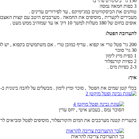
150 גר' ביסקוויט פתי בר
3 כפות חמאה נמסה
טוחנים את הביסקוויטים במג'ימיקס , עד לפירורים עדינים .
מעבירים לקערית , מוסיפים את החמאה . מערבבים היטב עם קצות האצבעו
אופים בחום של 180 מעלות למשך 10 דק' או עד שמזהיב ממש מעט .
לתערובת הפטל:
200 גר' פטל טרי או קפוא . עדיף כמובן טרי . אם משתמשים בקפוא , יש להפשיר במקרר לילה קודם בתוך מסננת וכלי מתחת למסננת , כדי להגיר כמה שיותר נוזלים.
30 גר' סוכר
1 כפית מיץ לימון
2 כפיות קורנפלור
2-3 כפיות מים .
איך:
בכלי קטן שמים את הפטל , סוכר ומיץ לימון . מבשלים על להבה בינונית כ- 5 דק'.
הסוכר נמס , בעבוע איטי , יחס עדין
בקערית קטנה מערבבים את המים והקורנפלור, מוסיפים לפטל ומביאים לרת
כך התערובת צריכה להראות