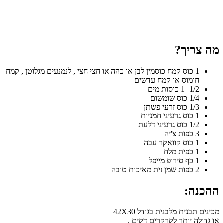
מה צריך?
1 כוס קמח כוסמין לבן או כהה או חצי חצי , לנמנעים מגלוטן , קמח
חומוס או קמח עדשים
1+1/2 כוסות מים
1/4 כוס שומשום
1/3 כוס זרעי פשתן
1 כוס גרעיני חמניות
1/2 כוס גרעיני דלעת
3 כפות צ'יה
1 כוס קוואקר עבה
1 כפית מלח
1 כף סירופ מייפל
2 כפות שמן זית מאיכות טובה
ההכנה:
מכינים תבנית מלבנית בגודל 42X30
או גדולה יותר לקרקרים דקים .