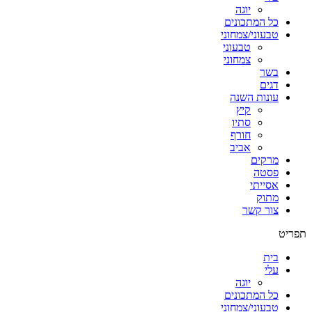
יוגה
כל המתכונים
טבעוני/צמחוני
טבעוני
צמחוני
בשר
דגים
עונות השנה
קיץ
סתיו
חורף
אביב
מרקים
פסטה
אסייתי
מתוק
צור קשר
תפריט
בית
עלי
יוגה
כל המתכונים
טבעוני/צמחוני