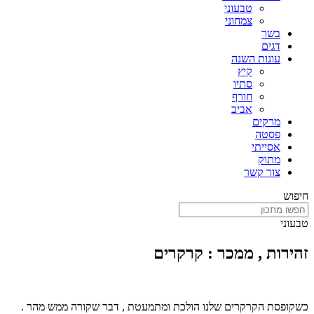
טבעוני
צמחוני
בשר
דגים
עונות השנה
קיץ
סתיו
חורף
אביב
מרקים
פסטה
אסייתי
מתוק
צור קשר
חיפוש
טבעוני
זהירות , ממכר : קרקרים
כשקופסת הקרקרים שלנו הולכת ומתמעטת , דבר שקורה ממש מהר .