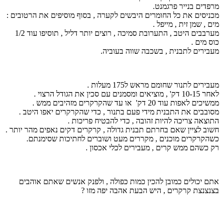
מרפדים בנייר פרגמנט.
מכניסים את כל החומרים היבשים לקערה , בסוף מוסיפים את הרטובים :
מים , שמן זית , מייפל .
מערבבים היטב , התערובת סמיכה , רוצים יותר דליל , תוסיפו עוד 1/2
כוס מים .
מעבירים לתבנית , בשכבה שווה בעוביה.
מעבירים לתנור שחומם מראש ל175 מעלות .
לאחר 10-15 דק' , מוציאים ומסמנים עם סכין את הגודל הרצוי .
ממשיכים לאפות עוד 20 דק' או עד שהקרקרים מזהיבים ממש .
מסובבים את התבנית מידי פעם בתנור , כדי שהקרקרים יאפו היטב .
התוצאה צריכה להיות זהובה , כדי להבטיח פריכות .
חשוב לציין שאם בחרתם תבנית גדולה , קרקרים דקים נאפים מהר יותר .
כשהקרקרים מוכנים , מקררים מעט ושוברים לחתיכות שסימנתם.
רק כשהם ממש קרים , מעבירים לכלי אכסון .
אתם יכולים כמובן להכין כמות כפולה , ולפנק אנשים שאתם אוהבים
בצנצנצת קרקרים , היש הבעת אהבה יפה מזו ?