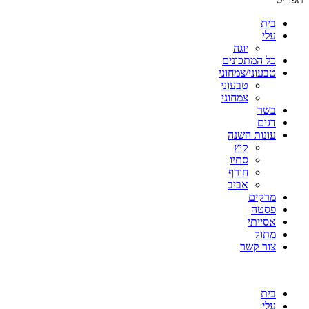
בית
עלי
יוגה
כל המתכונים
טבעוני/צמחוני
טבעוני
צמחוני
בשר
דגים
עונות השנה
קיץ
סתיו
חורף
אביב
מרקים
פסטה
אסייתי
מתוק
צור קשר
בית
עלי