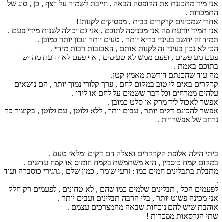
אני מיד מתכננת את הקופסה הבאה , חייבת לשמור על רצף , כן , סוג של
התמכרות .
אחרי שמכינים קרקרים בבית , מפסיקים לקנות!!
אני תמיד יודעת מה אני מכניסה לתוכם , אני גם יכולה לשנות מידי פעם .
תמיד זה יחשב בעיניי בריא יותר , טעים יותר ונכון יותר כמובן .
הכי לא נכון בעיניי זה לקנות אותם , האכזבות רבות מידיי .
פעם מעופשים , ופעם ממש לא טעימים , אף פעם לא יודעת מה יש
בתוכם באמת .
מה עוד שהכנתם דורשת מאמץ קטן.
קרקרים באים לי טוב במקום לחם , ערך קלורי נמוך יותר , הם נושאים
עלהים ממרחים וכל דבר ששמים על לחם או לידו .
אפשר לאכול ליד מרק או סלט כמובן .
אפשר להכינם דקים יותר , עבים יותר , ללא גלוטן , עם גלוטן , בקיצור כר
נרחב של אפשרויות .
ביתי הילה אלופת הקרקרים ואצלה הם דקים ומלאי טעם .
במקום קמח כוסמין , היא משתמשת בקמח חומוס או קמח עדשים .
מתבלת בתבלינים חמים כמו : זרעי שומר , כמון שלם , גרגירי כוסברה ועוד
.
לפעמים הכל , תבלינים שלמים כמו שהם , לא טחונים , לפעמים רק חלק
אני מכינה פשוט יותר , בלי הרבה תבלינים ועבים יותר .
אוהבת שיש להם נוכחות שבאה מהמצרכים עצמם .
שתי הגרסאות ממכרות !