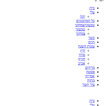
בית
עלי
יוגה
כל המתכונים
טבעוני/צמחוני
טבעוני
צמחוני
בשר
דגים
עונות השנה
קיץ
סתיו
חורף
אביב
מרקים
פסטה
אסייתי
מתוק
צור קשר
בית
עלי