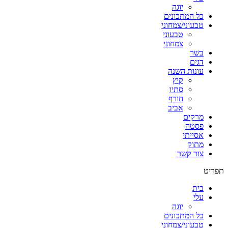
יוגה
כל המתכונים
טבעוני/צמחוני
טבעוני
צמחוני
בשר
דגים
עונות השנה
קיץ
סתיו
חורף
אביב
מרקים
פסטה
אסייתי
מתוק
צור קשר
תפריט
בית
עלי
יוגה
כל המתכונים
טבעוני/צמחוני