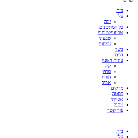
בית
עלי
יוגה
כל המתכונים
טבעוני/צמחוני
טבעוני
צמחוני
בשר
דגים
עונות השנה
קיץ
סתיו
חורף
אביב
מרקים
פסטה
אסייתי
מתוק
צור קשר
בית
עלי