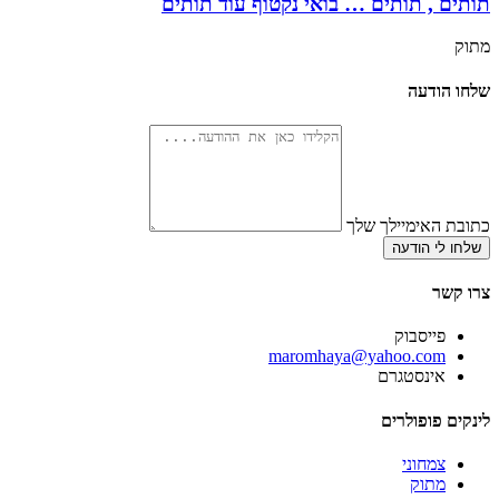
תותים , תותים … בואי נקטוף עוד תותים
מתוק
שלחו הודעה
כתובת האימיילך שלך
שלחו לי הודעה
צרו קשר
פייסבוק
‫maromhaya@yahoo.com
אינסטגרם
לינקים פופולרים
צמחוני
מתוק