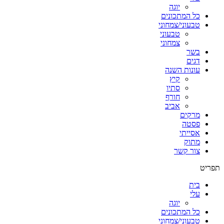
יוגה
כל המתכונים
טבעוני/צמחוני
טבעוני
צמחוני
בשר
דגים
עונות השנה
קיץ
סתיו
חורף
אביב
מרקים
פסטה
אסייתי
מתוק
צור קשר
תפריט
בית
עלי
יוגה
כל המתכונים
טבעוני/צמחוני