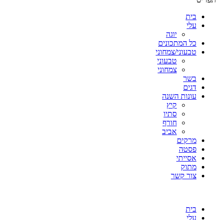
בית
עלי
יוגה
כל המתכונים
טבעוני/צמחוני
טבעוני
צמחוני
בשר
דגים
עונות השנה
קיץ
סתיו
חורף
אביב
מרקים
פסטה
אסייתי
מתוק
צור קשר
בית
עלי