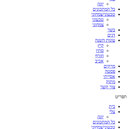
יוגה
כל המתכונים
טבעוני/צמחוני
טבעוני
צמחוני
בשר
דגים
עונות השנה
קיץ
סתיו
חורף
אביב
מרקים
פסטה
אסייתי
מתוק
צור קשר
תפריט
בית
עלי
יוגה
כל המתכונים
טבעוני/צמחוני