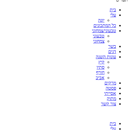
בית
עלי
יוגה
כל המתכונים
טבעוני/צמחוני
טבעוני
צמחוני
בשר
דגים
עונות השנה
קיץ
סתיו
חורף
אביב
מרקים
פסטה
אסייתי
מתוק
צור קשר
בית
עלי