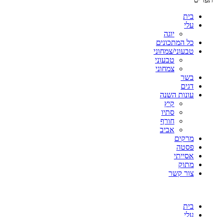
בית
עלי
יוגה
כל המתכונים
טבעוני/צמחוני
טבעוני
צמחוני
בשר
דגים
עונות השנה
קיץ
סתיו
חורף
אביב
מרקים
פסטה
אסייתי
מתוק
צור קשר
בית
עלי