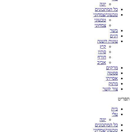
יוגה
כל המתכונים
טבעוני/צמחוני
טבעוני
צמחוני
בשר
דגים
עונות השנה
קיץ
סתיו
חורף
אביב
מרקים
פסטה
אסייתי
מתוק
צור קשר
תפריט
בית
עלי
יוגה
כל המתכונים
טבעוני/צמחוני