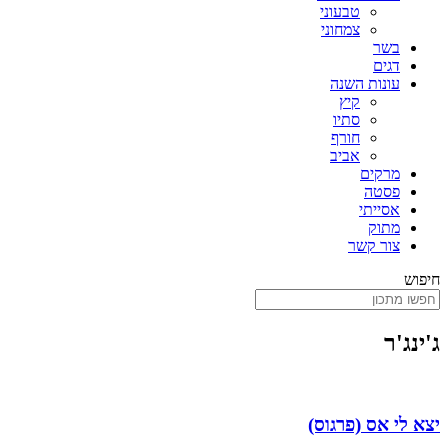
טבעוני
צמחוני
בשר
דגים
עונות השנה
קיץ
סתיו
חורף
אביב
מרקים
פסטה
אסייתי
מתוק
צור קשר
חיפוש
ג'ינג'ר
יצא לי אס (פרגוס)