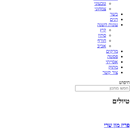
טבעוני
צמחוני
בשר
דגים
עונות השנה
קיץ
סתיו
חורף
אביב
מרקים
פסטה
אסייתי
מתוק
צור קשר
חיפוש
טיולים
פריז מון שרי