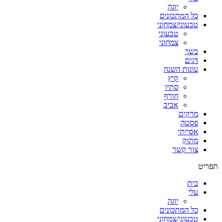
יוגה
כל המתכונים
טבעוני/צמחוני
טבעוני
צמחוני
בשר
דגים
עונות השנה
קיץ
סתיו
חורף
אביב
מרקים
פסטה
אסייתי
מתוק
צור קשר
תפריט
בית
עלי
יוגה
כל המתכונים
טבעוני/צמחוני