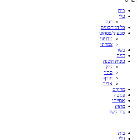
בית
עלי
יוגה
כל המתכונים
טבעוני/צמחוני
טבעוני
צמחוני
בשר
דגים
עונות השנה
קיץ
סתיו
חורף
אביב
מרקים
פסטה
אסייתי
מתוק
צור קשר
בית
עלי