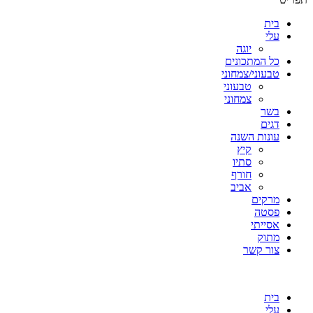
בית
עלי
יוגה
כל המתכונים
טבעוני/צמחוני
טבעוני
צמחוני
בשר
דגים
עונות השנה
קיץ
סתיו
חורף
אביב
מרקים
פסטה
אסייתי
מתוק
צור קשר
בית
עלי