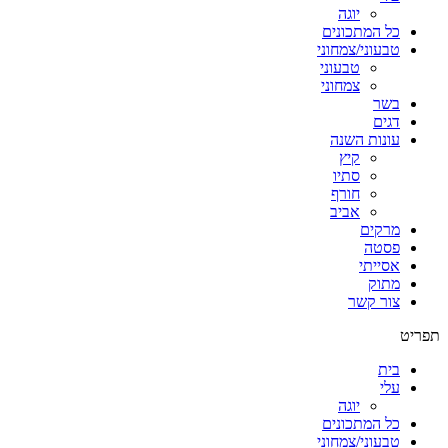
יוגה
כל המתכונים
טבעוני/צמחוני
טבעוני
צמחוני
בשר
דגים
עונות השנה
קיץ
סתיו
חורף
אביב
מרקים
פסטה
אסייתי
מתוק
צור קשר
תפריט
בית
עלי
יוגה
כל המתכונים
טבעוני/צמחוני