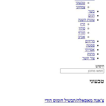
טבעוני
צמחוני
בשר
דגים
עונות השנה
קיץ
סתיו
חורף
אביב
מרקים
פסטה
אסייתי
מתוק
צור קשר
חיפוש
טבעוני
צֶ'אנָה מָאסָאלָה/תבשיל חומוס הודי