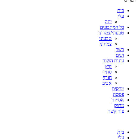
בית
עלי
יוגה
כל המתכונים
טבעוני/צמחוני
טבעוני
צמחוני
בשר
דגים
עונות השנה
קיץ
סתיו
חורף
אביב
מרקים
פסטה
אסייתי
מתוק
צור קשר
בית
עלי