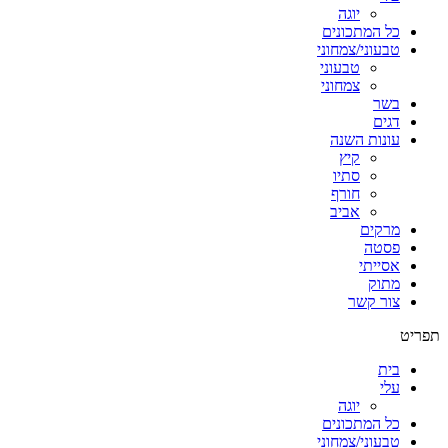
יוגה
כל המתכונים
טבעוני/צמחוני
טבעוני
צמחוני
בשר
דגים
עונות השנה
קיץ
סתיו
חורף
אביב
מרקים
פסטה
אסייתי
מתוק
צור קשר
תפריט
בית
עלי
יוגה
כל המתכונים
טבעוני/צמחוני