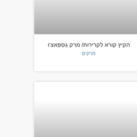
הקיץ קורא לקרירות/ מרק גַּסְפָּאצ'וּ
מרקים