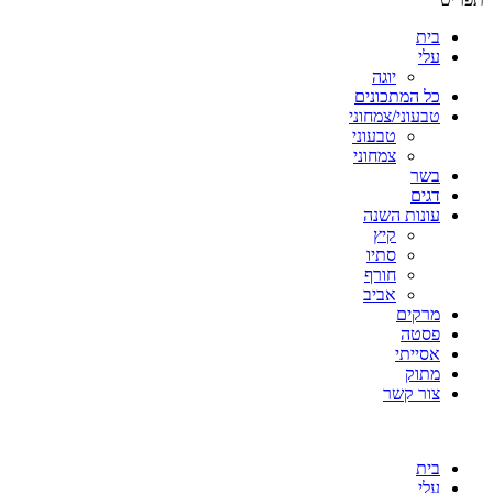
בית
עלי
יוגה
כל המתכונים
טבעוני/צמחוני
טבעוני
צמחוני
בשר
דגים
עונות השנה
קיץ
סתיו
חורף
אביב
מרקים
פסטה
אסייתי
מתוק
צור קשר
בית
עלי