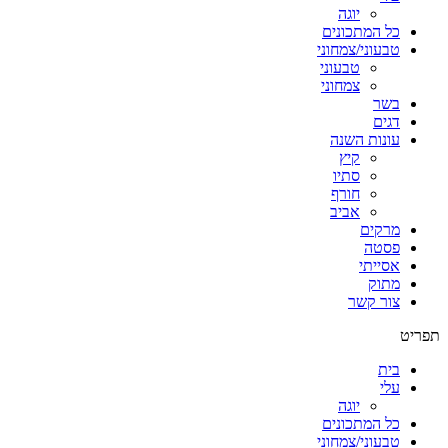
יוגה
כל המתכונים
טבעוני/צמחוני
טבעוני
צמחוני
בשר
דגים
עונות השנה
קיץ
סתיו
חורף
אביב
מרקים
פסטה
אסייתי
מתוק
צור קשר
תפריט
בית
עלי
יוגה
כל המתכונים
טבעוני/צמחוני