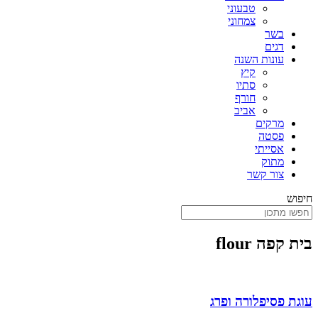
טבעוני
צמחוני
בשר
דגים
עונות השנה
קיץ
סתיו
חורף
אביב
מרקים
פסטה
אסייתי
מתוק
צור קשר
חיפוש
בית קפה flour
עוגת פסיפלורה ופרג