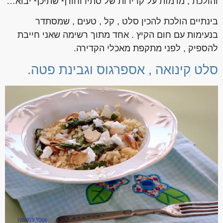
והולכת , מרמזת על קרירות של סתיו וחורף שתיכף יבוא…
בינתיים הולכת להכין סלט , קל , טעים , שמסתדר
בנעימות עם חום הקיץ . אחד מתוך רשימה שאני חייבת
להספיק , לפני מתקפת מאכלי הקדירה.
סלט קינואה , אספרגוס וגבינת פטה.