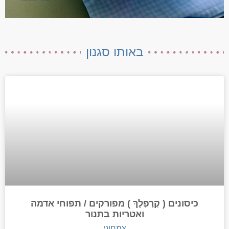
באותו סגנון
כיסונים ( קְרֶפְּלַךְ ) מפורקים / תפוחי אדמה
ואטריות בתנור
צמחוני