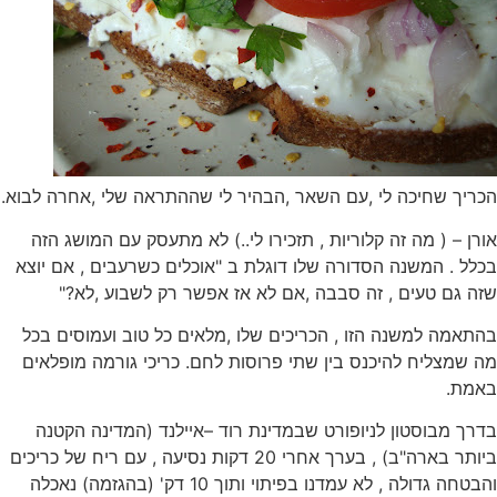
הכריך שחיכה לי ,עם השאר ,הבהיר לי שההתראה שלי ,אחרה לבוא.
אורן – ( מה זה קלוריות , תזכירו לי..) לא מתעסק עם המושג הזה
בכלל . המשנה הסדורה שלו דוגלת ב "אוכלים כשרעבים , אם יוצא
שזה גם טעים , זה סבבה ,אם לא אז אפשר רק לשבוע ,לא?"
בהתאמה למשנה הזו , הכריכים שלו ,מלאים כל טוב ועמוסים בכל
מה שמצליח להיכנס בין שתי פרוסות לחם. כריכי גורמה מופלאים
באמת.
בדרך מבוסטון לניופורט שבמדינת רוד –איילנד (המדינה הקטנה
ביותר בארה"ב) , בערך אחרי 20 דקות נסיעה , עם ריח של כריכים
והבטחה גדולה , לא עמדנו בפיתוי ותוך 10 דק' (בהגזמה) נאכלה