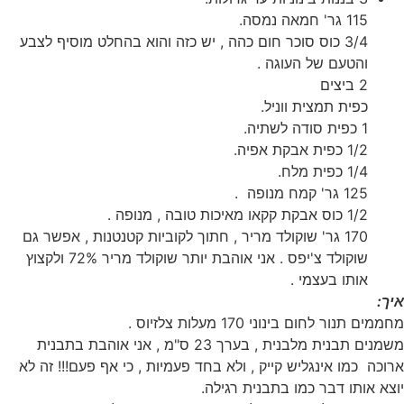
115 גר' חמאה נמסה.
3/4 כוס סוכר חום כהה , יש כזה והוא בהחלט מוסיף לצבע
והטעם של העוגה .
2 ביצים
כפית תמצית ווניל.
1 כפית סודה לשתיה.
1/2 כפית אבקת אפיה.
1/4 כפית מלח.
125 גר' קמח מנופה .
1/2 כוס אבקת קקאו מאיכות טובה , מנופה .
170 גר' שוקולד מריר , חתוך לקוביות קטנטנות , אפשר גם
שוקולד צ'יפס . אני אוהבת יותר שוקולד מריר 72% ולקצוץ
אותו בעצמי .
איך:
מחממים תנור לחום בינוני 170 מעלות צלזיוס .
משמנים תבנית מלבנית , בערך 23 ס"מ , אני אוהבת בתבנית
ארוכה כמו אינגליש קייק , ולא בחד פעמיות , כי אף פעם!!! זה לא
יוצא אותו דבר כמו בתבנית רגילה.