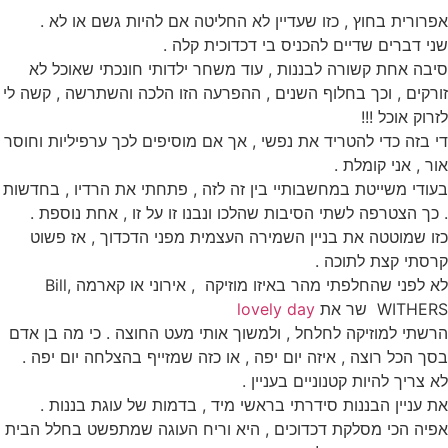
אפרורית בחוץ , כזו שעדיין לא החליטה אם להיות גשם או לא .
שני דברים שדיים להכניס בי דכדוכית קלה .
סיבה אחת קשורה לבננות , עוד משחר ילדותי חונכתי שאוכל לא
זורקים , וכך בחלוף השנים , ההפרעה הזו הלכה והשתרשה , קשה לי
לזרוק אוכל !!!
די בזה כדי להטריד את נפשי , אך אם מוסיפים לכך ערפיליות וחוסר
אור , אני קומלת .
בעודי משייטת במחשבותיי בין זה לזה , פתחתי את הרדיו , בחדשות
. כך הצטרפה לשתי הסיבות שהלכו ונבנו זו על זו , אחת נוספת .
כזו שמוטטה את בניין השמירה העצמית מפני הדכדוך , אז פשוט
קרסתי קצת לתוכה .
לא לפני שהחלפתי מהר באיזו מוזיקה , אירוני או קארמה ,Bill
WITHERS שר את
lovely day
הרשתי למוזיקה לחלחל , ולמשוך אותי מעט החוצה . כי מה בן אדם
בסך הכל רוצה , איזה יום יפה , או כזה שמזייף בהצלחה יום יפה .
לא צריך להיות קטנוניים בעניין .
את עניין הבננות סידרתי בראשי מיד , בדמות של עוגת בננות .
אפיה הכי מסלקת דכדוכים , היא וריח העוגה שמתפשט בחלל הבית