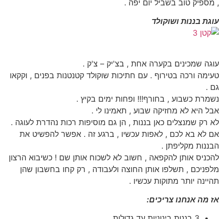
, מספיק טוב בשביל יום יפה .
עוגת בננות ושוקולד
עוגה שמכינים בקערה אחת , בצ'יק – צ'ק .
טעימה ורכה בטירוף . עם חתיכות שוקולד קטנטנות בפנים , וקקאו
גם .
נשמרת כשבוע , בחורף!!! ופחות ימים בקיץ .
אבל היא לא מחזיקה שבוע , תאמינו לי .
לא רק שמנצלים כאן בננות , הן גם מוסיפות רכות נהדרת לעוגה .
אם לא בא לכם , לאפות עכשיו , ברגע זה . אפשר להפשיט את
הבננות מקליפתן .
להכניס אותן להקפאה , חשוב לא לשכוח אותן שם ! כשיבוא הרצון
מלפניכם , תשלפו אותן החוצה ולעבודה , רק קחו בחשבון שהן
תהיינה יותר מתוקות עכשיו .
אז מה אנחנו צריכים:
3 בננות בינוניות עד גדולות.