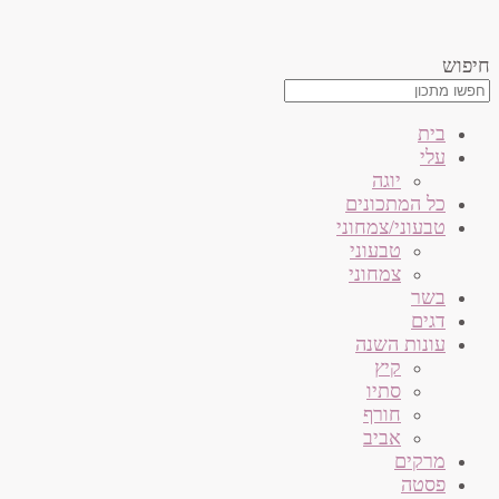
דלג
לתוכן
חיפוש
בית
עלי
יוגה
כל המתכונים
טבעוני/צמחוני
טבעוני
צמחוני
בשר
דגים
עונות השנה
קיץ
סתיו
חורף
אביב
מרקים
פסטה