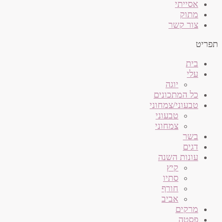
אסייתי
מתוק
צור קשר
תפריט
בית
עלי
יוגה
כל המתכונים
טבעוני/צמחוני
טבעוני
צמחוני
בשר
דגים
עונות השנה
קיץ
סתיו
חורף
אביב
מרקים
פסטה