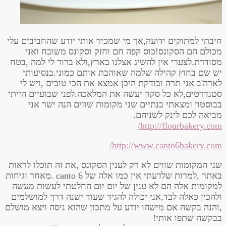
חיבתי למתוקים ידועה,אך מי שמכיר אותי יודע שהחביבים עלי
מכולם הם הסקונס!כוס קפה חם וחזק וסקונס משובח ואני
מסודרת.לצערי אין להשיג אצלנו בארץ,ולא ברור לי למה ,בטח
יש שם בחוץ קהילה שלמה שאוהבת אותם כמוני.בנסיעותי
לארה'ב אני תרה ובודקת היכן אמצא את הכי טובים ,ויש לי
סטנדרטים,לא כל סקון יעשה את המלאכה.לפני שבועיים הייתי
בבוסטון ומצאתי בנתיים שני מקומות שווים הנה ישר אני
מביאה לכם לינק לשניהם.
http://flourbakery.com/
http://www.canto6bakery.com/
שני המקומות שווים לא רק לענין הסקונס ,את זה תוכלו לראות
באתר ,למרות שלדעתי אין כמו אלה של canto 6 .מאחר וגיחות
למקומות אלה הם לא ענין של יום יום החלטתי לעשות מעשה
ולהכין כאלה לבד,אני יכולה להגיד שעוד ישנה דרך למושלמים
,והנה בקשה אם מישהו יודע על מתכון שהוא ניסה ויצא מושלם
בבקשה שתפו אותי!