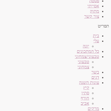
פסטה
אסייתי
מתוק
צור קשר
תפריט
בית
עלי
יוגה
כל המתכונים
טבעוני/צמחוני
טבעוני
צמחוני
בשר
דגים
עונות השנה
קיץ
סתיו
חורף
אביב
מרקים