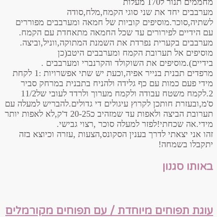
מחממים תנור ל170 מעלות
מערבבים יחד את שני סוגי הקמח,מלח,סודה
לשתיה,סוכר.מוסיפים קוביות של חמאה ומערבבים מפוררים
עם הידיים לפירורים עד שכל החמאה מתאחדת עם הקמח.
מערבבים בקערית נפרדת את השמנת המתוקה,ווניל,וביצה.
מוסיפים אל תערובת הקמח ומערבבים היטב(כן
בידיים).מוסיפים את השוקולד והקרנברי ומערבבים .
מרפדים תבנית בנייר אפיה,וכעת יש שתי אפשרויות :1 לקחת
מידי פעם כמות עם כף גלידה ולהניח בתבנית במרחק סביר
2.לקמח משטח עבודה ולקמח מערוך ולרדד לעובי של11/2
ס'מ,ובעזרת חותכן לקרוץ עיגולים די גדולים.להבריש למעלה עם
תערובת הביצה ולאפות עד שמזהיב כ20-25 ד'ק,לא לאפות יותר
מידי.אה שכחתי!לפזר למעלה סוכר ,רצוי גבישי.
זהו אני יצאתי לדרך בענין הסקונס,הצעות ,עזרה וכיוצא בזה
יתקבלו בשמחה!
באותו סגנון
עוגת תפוחים מיוחדת / עם תפוחים מקורמלים