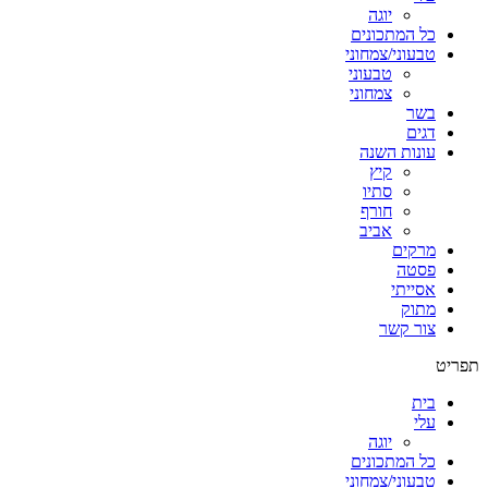
יוגה
כל המתכונים
טבעוני/צמחוני
טבעוני
צמחוני
בשר
דגים
עונות השנה
קיץ
סתיו
חורף
אביב
מרקים
פסטה
אסייתי
מתוק
צור קשר
תפריט
בית
עלי
יוגה
כל המתכונים
טבעוני/צמחוני