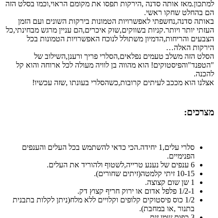
למתכון.מאז אותה סדנה ,הירקות תפסו את מקומם הראוי,וכמו בסלט הזה
הם בהחלט שחקו ראשי.
באותה סדנה,נחשפתי לאפשרויות הטמונות בירקות השונים ועם הזמן
העזתי יותר ויותר.קניות בשווקים,שוק איכרים,הם עניין מרגש מבחינתי,כל
הצבעים והריחות,הדמיון משתולל לנוכח האפשרויות הטמונות בכל
הירקות האלה…
הסלט הזה משלב טעמים נפלאים,הסלרי פריך ורענן,השילוב של
"הטפנד"והפיסטוקים! הוא מהווה בן לוויה מעולה לכל ארוחה והוא קל
להכנה.
אצלנו הוא מככב לעיתים קרובות,כשהסלרי בעונתו ,שזה עכשיו!
מצרכים:
סלרי עלים,1 יחידה.הכי כדאי להשתמש בכל העלים והענפים
הפנימיים.
6 ענפים של נענע טרייה,לשטוף ולהוריד את העלים.
10-15 זיתי קלמטה(זיתים שחורים).
1 שן שום קצוצה.
1/2-1 פלפל אדום או ירוק חריף קצוץ דק.
1/2 כוס פיסטוקים קלופים וקלויים ללא מלח(ניתן לקלות בתבנית
בתנור ,או במחבת).
3 כפות שמן זית.