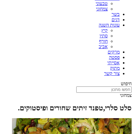
טבעוני
צמחוני
בשר
דגים
עונות השנה
קיץ
סתיו
חורף
אביב
מרקים
פסטה
אסייתי
מתוק
צור קשר
חיפוש
צמחוני
סלט סלרי,טפנד זיתים שחורים ופיסטוקים.