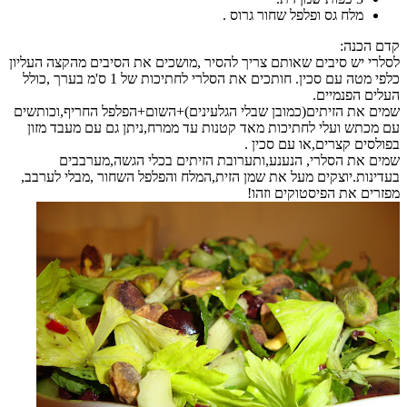
מלח גס ופלפל שחור גרוס .
קדם הכנה:
לסלרי יש סיבים שאותם צריך להסיר ,מושכים את הסיבים מהקצה העליון
כלפי מטה עם סכין. חותכים את הסלרי לחתיכות של 1 ס'מ בערך ,כולל
העלים הפנמיים.
שמים את הזיתים(כמובן שבלי הגלעינים)+השום+הפלפל החריף,וכותשים
עם מכתש ועלי לחתיכות מאד קטנות עד ממרח,ניתן גם עם מעבד מזון
בפולסים קצרים,או עם סכין .
שמים את הסלרי, הנענע,ותערובת הזיתים בכלי הגשה,מערבבים
בעדינות.יוצקים מעל את שמן הזית,המלח והפלפל השחור ,מבלי לערבב,
מפזרים את הפיסטוקים וזהו!