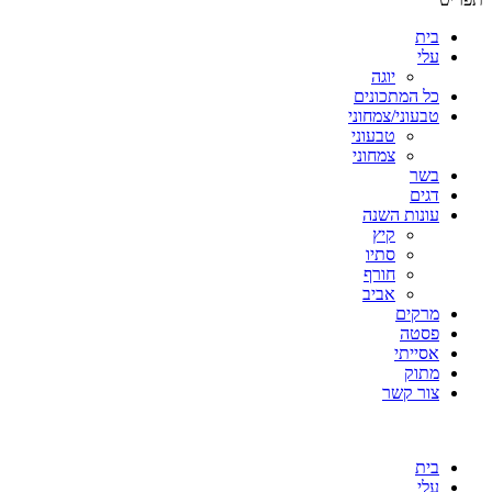
בית
עלי
יוגה
כל המתכונים
טבעוני/צמחוני
טבעוני
צמחוני
בשר
דגים
עונות השנה
קיץ
סתיו
חורף
אביב
מרקים
פסטה
אסייתי
מתוק
צור קשר
בית
עלי