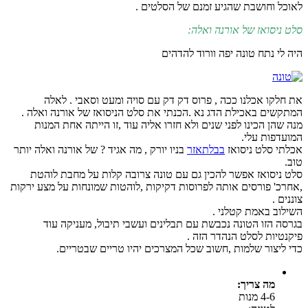
לאוכל וחושבת שהגיע זמנם של הסלטים .
סלט ניסואז של אורנה ואלה:
היה לי נתח טונה יפה וורוד להדהים
את חלקו אכלנו ככה , פרוס דק דק עם סויה ומעט וסאבי . לאלה
המתקשים באכילת הדג נא .הכנתי את סלט הניסואז של אורנה ואלה .
מנה שהן הכינו לפני שנים ולא חזרו אליה עוד ,זו הייתה אחת המנות
המועדפות עלי.
אכלתי סלט ניסואז
בבלתאזר
בניו יורק , מה אגיד ? של אורנה ואלה יותר
טוב.
סלט ניסואז אפשר להכין גם עם טונה צרובה קלות על מחבת לוהטת
,אחרכ' פורסים אותה לפרוסות דקיקות ,לוהטות שמונחות על מצע ירקות
צוננים .
השילוב באמת קטלני .
בגרסה הזו הטונה נכבשת עם תבלינים ועשבי תיבול, מעניקה עוד
פיקנטיות לסלט הנהדר הזה .
כדי ליצור שלמות ,חשוב שכל המצרכים יהיו טריים שבטריים.
מה צריך:
4-6 מנות