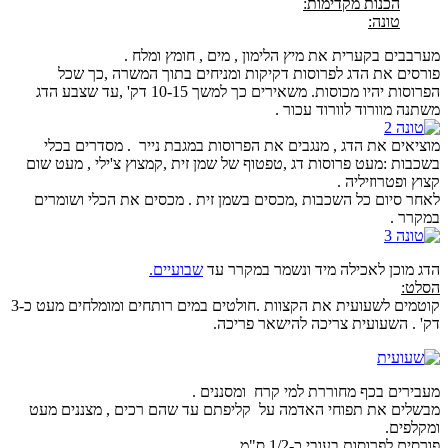
הכנות מקדימות:
טונה:
מערבבים בקערית את מיץ הלימון , מים , חומץ ומלח .
פורסים את הדג לפרוסות דקיקות ומניחים בתוך המשרה ,כך שכל
הפרוסות יהיו מכוסות. משאירים כך למשך 10-15 דק' ,עד שצבע הדג
משתנה מוורוד לוורוד עכור .
מוציאים את הדג , מנגבים את הפרוסות במגבת נייר . מסדרים בכלי
בשכבות :מעט פרוסות דג ,טפטוף של שמן זית ,קמצוץ צ'ילי , מעט שום
קצוץ ופטרוזיליה .
לאחר סיום כל השכבות ,מכסים בשמן זית . מכסים את הכלי ושומרים
במקרר .
הדג מוכן לאכילה מיד ונשמר במקרר עד
שבועיים.
הסלט:
קוטמים לשעועית את הקצוות .חולטים במים רותחים ומומלחים מעט כ-3
דק' . השעועית צריכה להישאר פריכה.
מעבירים בכף מחוררת למי קרח ומסננים .
מבשלים את תפוחי האדמה על קליפתם עד שהם רכים , מצננים מעט
ומקלפים.
פורסים לפרוסות בעובי כ-1/2 ס"מ.