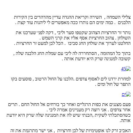
צלילי השמחה , השירה וקריאת ההגדה עדיין מהדהדים בין הקירות
הלבנים . כמה ימים הם נותרו ככה מאפשרים לי ליהנות עוד קצת .
נותר זר החרציות הצהוב שקטפו סער וליבי , דקה לפני שערכנו את
השולחן . צהוב החרציות אסף אליו את קרני השמש .
החלטנו לערוך את שולחן החג סביבו . הכל לבן למעט זר החרציות .
בתוך כל המהומה , הסתחררה לה ליבי עם שמלת החג הלבנה שלה ,
קשובה למנגינה שרק היא יודעת אותה .
למחרת ירדנו לים לאסוף צדפים .הלכנו על החול הרטוב , פוסעים בקו
התפר של חול ומים .
פעם מצננים את כפות הרגליים ואחר כך בורחים אל החול החם . תרים
אחר צדפים . אני רוצה רק מעניינים אמרה ליבי .
כשהסתכלתי לשקית ,הבנתי שיש לה את המנגינה שלה שרק היא יודעת
אותה.
האביב זרק לנו אופטימיות של לבן וחרציות , אני ישר מתרגמת את זה