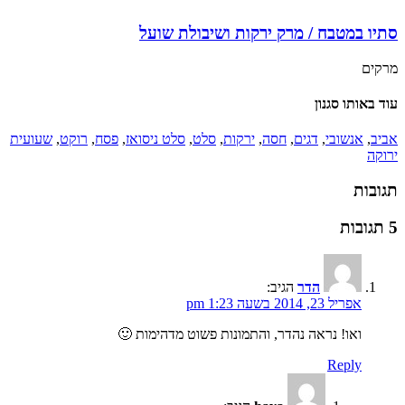
סתיו במטבח / מרק ירקות ושיבולת שועל
מרקים
עוד באותו סגנון
אביב
,
אנשובי
,
דגים
,
חסה
,
ירקות
,
סלט
,
סלט ניסואז
,
פסח
,
רוקט
,
שעועית
ירוקה
תגובות
5 תגובות
הדר
הגיב:
אפריל 23, 2014 בשעה 1:23 pm
ואו! נראה נהדר, והתמונות פשוט מדהימות 🙂
Reply