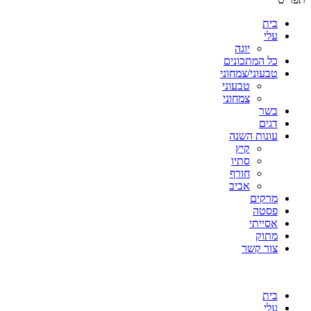
בית
עלי
יוגה
כל המתכונים
טבעוני/צמחוני
טבעוני
צמחוני
בשר
דגים
עונות השנה
קיץ
סתיו
חורף
אביב
מרקים
פסטה
אסייתי
מתוק
צור קשר
בית
עלי