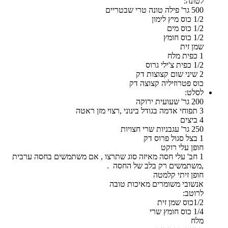
לטונה:
500 גר' פילה טונה טרי שבטריים
1/2 כוס מיץ לימון
1/2 כוס מים
1/2 כוס חומץ
שמן זית
1 כפית מלח
1/2 כפית צ'ילי גרוס
2 שיני שום קצוצות דק
כוס פטרוזיליה קצוצה דק
לסלט:
200 גר' שעועית ירוקה
3 תפוחי אדמה בגודל בינוני ,רצוי מזן ראטה
4 ביצים
250 גר' עגבניות שרי חצויות
1 בצל סגול פרוס דק
חופן עלי רוקט
1 חב' עלי חסה מאיזה סוג שתרצו , אם משתמשים בחסה ערבית
,משתמשים רק בלב של החסה .
חופן זיתי קלמטה
אנשובי משומרים מאיכות טובה
לרוטב:
1/2כוס שמן זית
1/4 כוס חומץ שרי
מלח