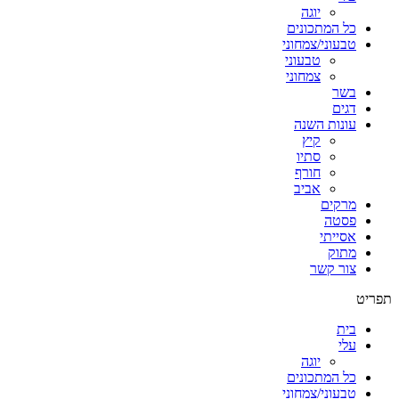
יוגה
כל המתכונים
טבעוני/צמחוני
טבעוני
צמחוני
בשר
דגים
עונות השנה
קיץ
סתיו
חורף
אביב
מרקים
פסטה
אסייתי
מתוק
צור קשר
תפריט
בית
עלי
יוגה
כל המתכונים
טבעוני/צמחוני