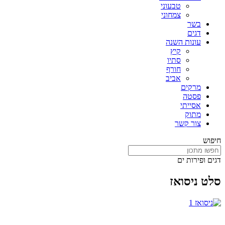
טבעוני
צמחוני
בשר
דגים
עונות השנה
קיץ
סתיו
חורף
אביב
מרקים
פסטה
אסייתי
מתוק
צור קשר
חיפוש
דגים ופירות ים
סלט ניסואז