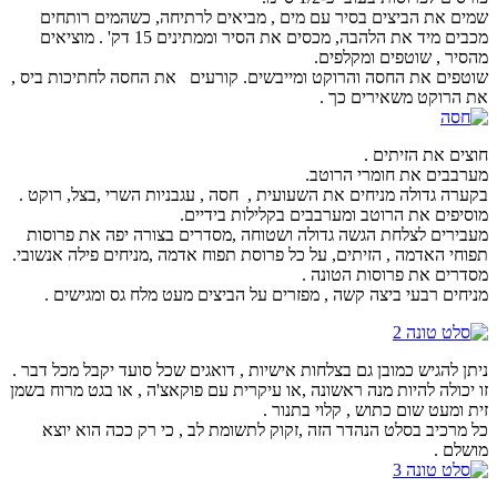
שמים את הביצים בסיר עם מים , מביאים לרתיחה, כשהמים רותחים
מכבים מיד את הלהבה, מכסים את הסיר וממתינים 15 דק' . מוציאים
מהסיר , שוטפים ומקלפים.
שוטפים את החסה והרוקט ומייבשים. קורעים את החסה לחתיכות ביס ,
את הרוקט משאירים כך .
חוצים את הזיתים .
מערבבים את חומרי הרוטב.
בקערה גדולה מניחים את השעועית , חסה , עגבניות השרי ,בצל, רוקט .
מוסיפים את הרוטב ומערבבים בקלילות בידיים.
מעבירים לצלחת הגשה גדולה ושטוחה ,מסדרים בצורה יפה את פרוסות
תפוחי האדמה , הזיתים, על כל פרוסת תפוח אדמה ,מניחים פילה אנשובי.
מסדרים את פרוסות הטונה .
מניחים רבעי ביצה קשה , מפזרים על הביצים מעט מלח גס ומגישים .
ניתן להגיש כמובן גם בצלחות אישיות , דואגים שכל סועד יקבל מכל דבר .
זו יכולה להיות מנה ראשונה ,או עיקרית עם פוקאצ'ה , או בגט מרוח בשמן
זית ומעט שום כתוש , קלוי בתנור .
כל מרכיב בסלט הנהדר הזה ,זקוק לתשומת לב , כי רק ככה הוא יוצא
מושלם .