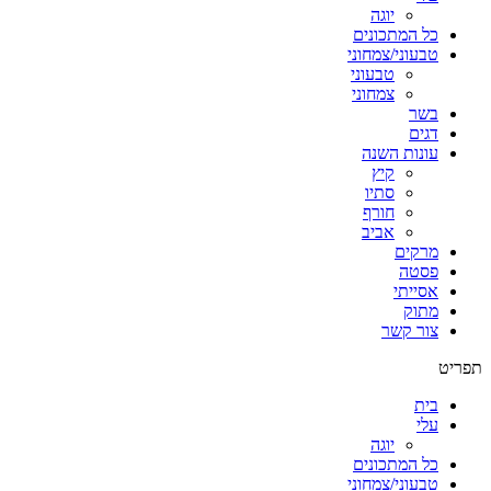
יוגה
כל המתכונים
טבעוני/צמחוני
טבעוני
צמחוני
בשר
דגים
עונות השנה
קיץ
סתיו
חורף
אביב
מרקים
פסטה
אסייתי
מתוק
צור קשר
תפריט
בית
עלי
יוגה
כל המתכונים
טבעוני/צמחוני