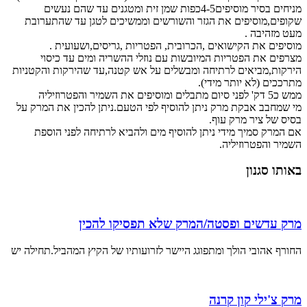
מניחים בסיר מוסיפים4-5כפות שמן זית ומטגנים עד שהם נעשים
שקופים,מוסיפים את הגזר והשורשים וממשיכים לטגן עד שהתערובת
מעט מזהיבה .
מוסיפים את הקישואים ,הכרובית, הפטריות ,גריסים,ושעועית .
מצרפים את הפטריות המיובשות עם נוזלי ההשריה ומים עד כיסוי
הירקות,מביאים לרתיחה ומבשלים על אש קטנה,עד שהירקות והקטניות
מתרככים (לא יותר מידי).
ממש כ5 דק' לפני סיום מתבלים ומוסיפים את השמיר והפטרוזיליה
מי שמחבב אבקת מרק ניתן להוסיף לפי הטעם.ניתן להכין את המרק על
בסיס של ציר מרק עוף.
אם המרק סמיך מידי ניתן להוסיף מים ולהביא לרתיחה לפני הוספת
השמיר והפטרוזיליה.
באותו סגנון
מרק עדשים ופסטה/המרק שלא תפסיקו להכין
החורף אהובי הולך ומתפוגג היישר לזרועותיו של הקיץ המהביל.תחילה יש
מרק צ'ילי קון קרנה