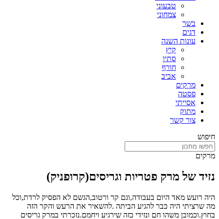
טבעוני
צמחוני
בשר
דגים
עונות השנה
קיץ
סתיו
חורף
אביב
מרקים
פסטה
אסייתי
מתוק
צור קשר
חיפוש
מרקים
נזיד של מרק פטריות וגריסים(קרופניק)
היה רועש מאד היום בעבודה,וגם קר ורטוב,הגשם לא הפסיק לרדת,וכל
מה שרציתי היה כבר להגיע הביתה .להשאיר את הרעש והקר הזה
בחוץ.וכמובן משהו חם ונזידי כזה שירגיע ויחמם.נזכרתי במרק גריסים