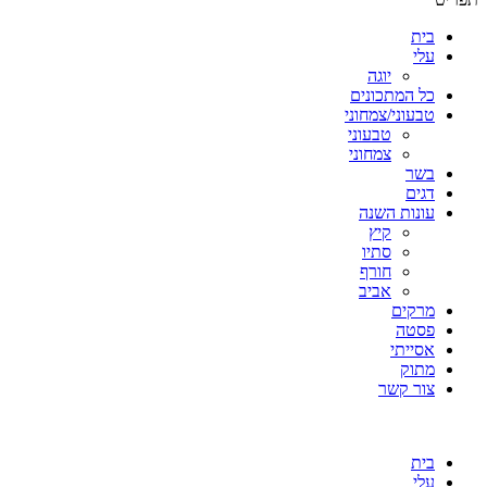
בית
עלי
יוגה
כל המתכונים
טבעוני/צמחוני
טבעוני
צמחוני
בשר
דגים
עונות השנה
קיץ
סתיו
חורף
אביב
מרקים
פסטה
אסייתי
מתוק
צור קשר
בית
עלי