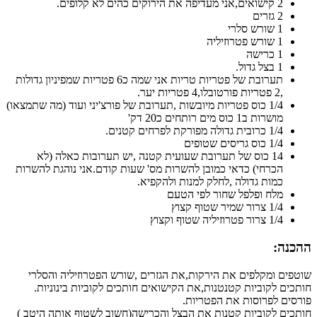
2 קישואים,אני מעדיפה את הירוקים כהים לא קלופים.
2 גזרים
1 שורש סלרי
1 שורש פטרוזיליה
1 כרישה
1 בצל גדול.
תערובת של פטריות טריות אני שמה כ6 פטריות שמפיניון גדולות
,2 פטריות פורטובלו,4 פטריות יער.
1/4 כוס פטריות מיובשות ,תערובת של פורצ'יני ועוד (מה שתמצאו)
מושרות ב1 כוס מים רותחים כ20 דק'
1/4 כרובית גדולה מפורקת לפרחים קטנים.
1/4 כוס גריסים שטופים
14 כוס של תערובת שעועית קטנה ,יש תערובות כאלה (לא
הכרחי) כדאי כמובן להשרות מס' שעות קודם.אני נוהגת להשרות
כמות גדולה ,לחלק למנות ולהקפיא.
מלח ופלפל שחור לפי הטעם
1/4 צרור שמיר שטוף קצוץ
1/4 צרור פטרוזיליה שטוף וקצוץ
ההכנה:
שוטפים ומקלפים את הירקות,את הגזרים ,שורש הפטרוזיליה והסלרי
חותכים לקוביות קטנטנות,את הקישואים חותכים לקוביות בינוניות.
פורסים לפרוסות את הפטריות.
חותכים לקוביות קטנות את הבצל והכרישה(חשוב לשטוף אותה היטב )