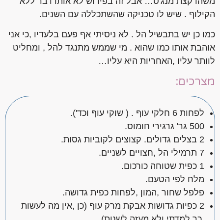
משהו קצת מנג'ס… אבל זה בפירוש לא אותו דבר ללא
הקילוף . שיש לו טכניקה שהשתכללה עם השנים.
כמו כן יש בתבשיל הל . לא ניסיתי אף פעם בלעדיו ,כי אני
אוהבת אותו כמו שהוא . מי שממש מתנגד להל , ומחליט
לוותר עליו ,האחריות היא עליו…
מצרכים:
לפחות 6 חלקי עוף . ( שוקי עוף וכד').
500 גר' גרגירי חומוס.
2 בצלים גדולים. קצוצים לקוביות גסות.
7 תרמילי הל ,חצויים לשניים.
1 כפית שטוחה כורכום.
מלח לפי הטעם.
פלפל שחור ,המון ,לפחות כפית גדושה.
2 כפיות גדושות אבקת מרק עוף (כן ,אין מה לעשות
,כך למדתי ולא מעזה לשנות).