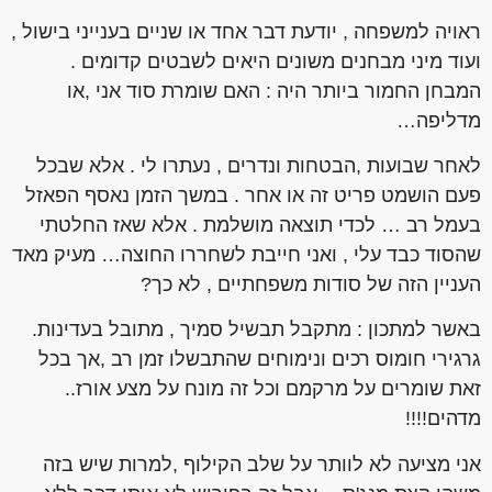
ראויה למשפחה , יודעת דבר אחד או שניים בענייני בישול ,
ועוד מיני מבחנים משונים היאים לשבטים קדומים .
המבחן החמור ביותר היה : האם שומרת סוד אני ,או
מדליפה…
לאחר שבועות ,הבטחות ונדרים , נעתרו לי . אלא שבכל
פעם הושמט פריט זה או אחר . במשך הזמן נאסף הפאזל
בעמל רב … לכדי תוצאה מושלמת . אלא שאז החלטתי
שהסוד כבד עלי , ואני חייבת לשחררו החוצה… מעיק מאד
העניין הזה של סודות משפחתיים , לא כך?
באשר למתכון : מתקבל תבשיל סמיך , מתובל בעדינות.
גרגירי חומוס רכים ונימוחים שהתבשלו זמן רב ,אך בכל
זאת שומרים על מרקמם וכל זה מונח על מצע אורז..
מדהים!!!!
אני מציעה לא לוותר על שלב הקילוף ,למרות שיש בזה