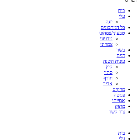
בית
עלי
יוגה
כל המתכונים
טבעוני/צמחוני
טבעוני
צמחוני
בשר
דגים
עונות השנה
קיץ
סתיו
חורף
אביב
מרקים
פסטה
אסייתי
מתוק
צור קשר
בית
עלי