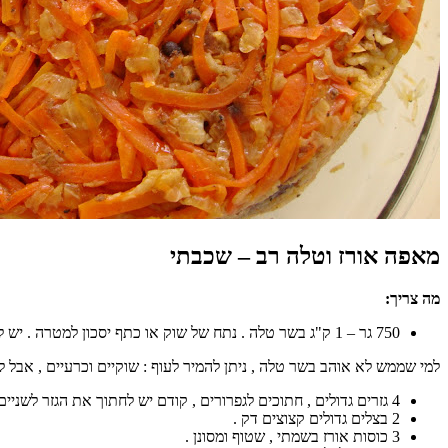
מאפה אורז וטלה רב – שכבתי
מה צריך:
750 גר – 1 ק"ג בשר טלה . נתח של שוק או כתף יסכון למטרה . יש לחתוך את הבשר לפיסות בגודל של 5X 5, או לבקש מהקצב לעשות זאת.
למי שממש לא אוהב בשר טלה , ניתן להמיר לעוף : שוקיים וכרעיים , אב
4 גזרים גדולים , חתוכים לגפרורים , קודם יש לחתוך את הגזר לשניים , אחר"כ פרוסות , ומהפרוסות לחתוך גפרורים דקיקים.
2 בצלים גדולים קצוצים דק .
3 כוסות אורז בשמתי , שטוף ומסונן .