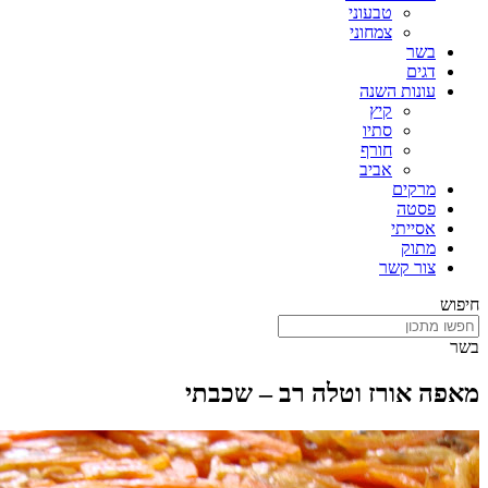
טבעוני
צמחוני
בשר
דגים
עונות השנה
קיץ
סתיו
חורף
אביב
מרקים
פסטה
אסייתי
מתוק
צור קשר
חיפוש
בשר
מאפה אורז וטלה רב – שכבתי