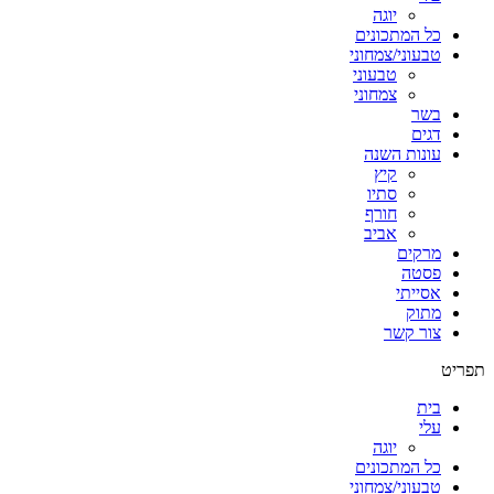
יוגה
כל המתכונים
טבעוני/צמחוני
טבעוני
צמחוני
בשר
דגים
עונות השנה
קיץ
סתיו
חורף
אביב
מרקים
פסטה
אסייתי
מתוק
צור קשר
תפריט
בית
עלי
יוגה
כל המתכונים
טבעוני/צמחוני