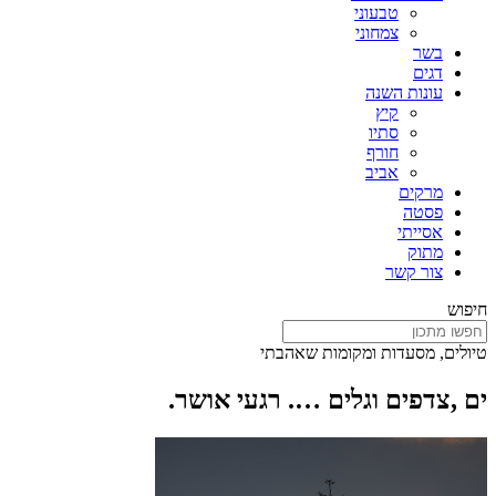
טבעוני
צמחוני
בשר
דגים
עונות השנה
קיץ
סתיו
חורף
אביב
מרקים
פסטה
אסייתי
מתוק
צור קשר
חיפוש
טיולים, מסעדות ומקומות שאהבתי
ים ,צדפים וגלים …. רגעי אושר.