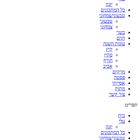
יוגה
כל המתכונים
טבעוני/צמחוני
טבעוני
צמחוני
בשר
דגים
עונות השנה
קיץ
סתיו
חורף
אביב
מרקים
פסטה
אסייתי
מתוק
צור קשר
תפריט
בית
עלי
יוגה
כל המתכונים
טבעוני/צמחוני