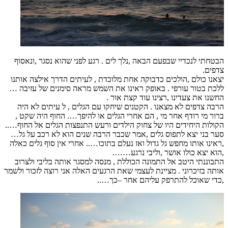
הבטחתי לנכדיי שבפעם הבאה ,נלך לים . רגע לפני שהוא נסגר ,ונאסוף
צדפים.
יצאנו כולם ,הולכים כדבוקה אחת מלוכדת , לעיתים הדרך אילצה אותנו
ללכת בטור עורפי . באופק ראינו את השמש מראה סימנים של עזיבה …
החשנו את צעדינו ,רצינו עוד קצת אור .
הרבה צדפים לא מצאנו . הקטנים שיחקו עם הגלים , ל עיתים לא היה
ברור מי רודף אחר מי , הם אחרי הגלים או להיפך…. החוף היה שקט ,
הקולות היחידים היו של צחוק הילדים ורעש התנפצות הגלים אל החוף…..
סער בני יצא לתפוס גלים ,אמר שכבר הרבה שנים הוא לא רכב על גל…
,ראינו אותו מחפש גל גדול ואז נעלם בתוכו….. אחרי אין סוף גלים כאלה
,הוא יצא כולו אושר ,וליבי נרגע…….
התבוננתי היטב אל התמונה הכוללת , מנסה למסגר אותה בליבי ולצרוב
אותה בזיכרוני . מציינת לעצמי שאת הרגעים האלה אני רוצה לזכור ולשמר
,כדי שאוכל להתרפק עליהם אחר –כך…..