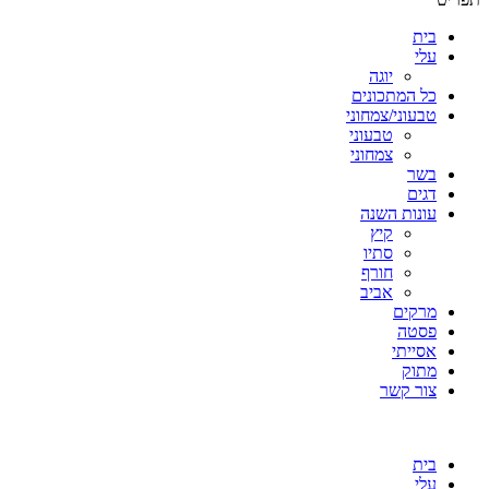
בית
עלי
יוגה
כל המתכונים
טבעוני/צמחוני
טבעוני
צמחוני
בשר
דגים
עונות השנה
קיץ
סתיו
חורף
אביב
מרקים
פסטה
אסייתי
מתוק
צור קשר
בית
עלי