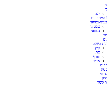
ת
י
יוגה
 המתכונים
עוני/צמחוני
טבעוני
צמחוני
ר
ים
נות השנה
קיץ
סתיו
חורף
אביב
קים
טה
ייתי
וק
ר קשר