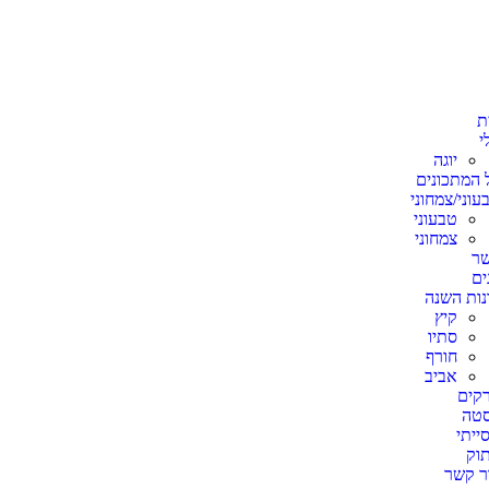
ת
י
יוגה
 המתכונים
עוני/צמחוני
טבעוני
צמחוני
ר
ים
נות השנה
קיץ
סתיו
חורף
אביב
קים
טה
ייתי
וק
ר קשר