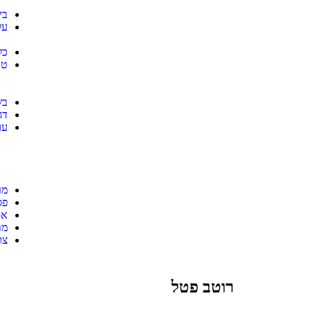
בי
על
כל
טב
בש
דג
עו
מר
פס
אס
מת
צו
רוטב פטל