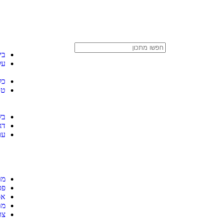
בי
על
כל
טב
בש
דג
עו
מר
פס
אס
מת
צו