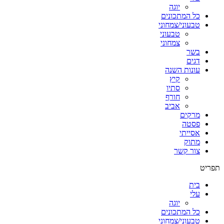
יוגה
כל המתכונים
טבעוני/צמחוני
טבעוני
צמחוני
בשר
דגים
עונות השנה
קיץ
סתיו
חורף
אביב
מרקים
פסטה
אסייתי
מתוק
צור קשר
תפריט
בית
עלי
יוגה
כל המתכונים
טבעוני/צמחוני