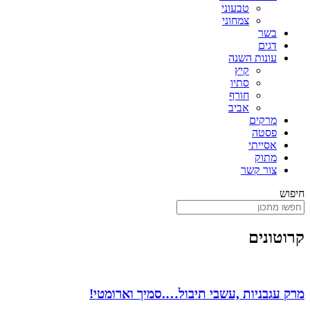
טבעוני
צמחוני
בשר
דגים
עונות השנה
קיץ
סתיו
חורף
אביב
מרקים
פסטה
אסייתי
מתוק
צור קשר
חיפוש
קרוטונים
מרק עגבניות ,עשבי תיבול….סמיך וארומטי!