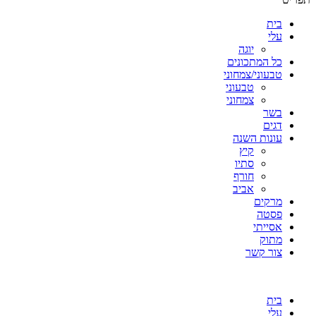
בית
עלי
יוגה
כל המתכונים
טבעוני/צמחוני
טבעוני
צמחוני
בשר
דגים
עונות השנה
קיץ
סתיו
חורף
אביב
מרקים
פסטה
אסייתי
מתוק
צור קשר
בית
עלי