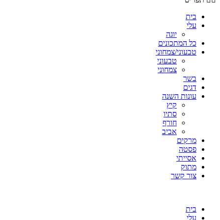
בית
עלי
יוגה
כל המתכונים
טבעוני/צמחוני
טבעוני
צמחוני
בשר
דגים
עונות השנה
קיץ
סתיו
חורף
אביב
מרקים
פסטה
אסייתי
מתוק
צור קשר
בית
עלי