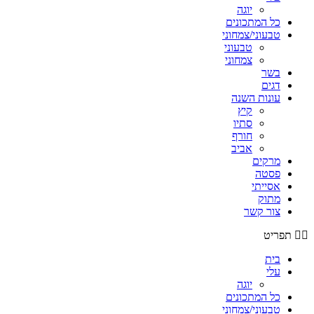
יוגה
כל המתכונים
טבעוני/צמחוני
טבעוני
צמחוני
בשר
דגים
עונות השנה
קיץ
סתיו
חורף
אביב
מרקים
פסטה
אסייתי
מתוק
צור קשר
תפריט
בית
עלי
יוגה
כל המתכונים
טבעוני/צמחוני