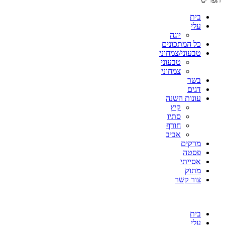
בית
עלי
יוגה
כל המתכונים
טבעוני/צמחוני
טבעוני
צמחוני
בשר
דגים
עונות השנה
קיץ
סתיו
חורף
אביב
מרקים
פסטה
אסייתי
מתוק
צור קשר
בית
עלי