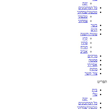
יוגה
כל המתכונים
טבעוני/צמחוני
טבעוני
צמחוני
בשר
דגים
עונות השנה
קיץ
סתיו
חורף
אביב
מרקים
פסטה
אסייתי
מתוק
צור קשר
תפריט
בית
עלי
יוגה
כל המתכונים
טבעוני/צמחוני