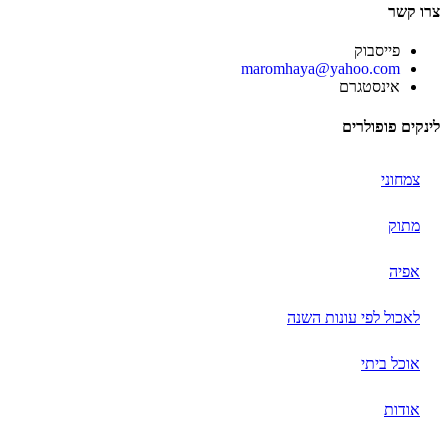
צרו קשר
פייסבוק
‫maromhaya@yahoo.com
אינסטגרם
לינקים פופולרים
צמחוני
מתוק
אפיה
לאכול לפי עונות השנה
אוכל ביתי
אודות