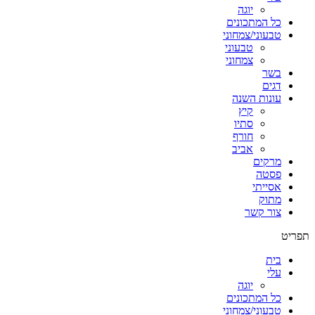
יוגה
כל המתכונים
טבעוני/צמחוני
טבעוני
צמחוני
בשר
דגים
עונות השנה
קיץ
סתיו
חורף
אביב
מרקים
פסטה
אסייתי
מתוק
צור קשר
תפריט
בית
עלי
יוגה
כל המתכונים
טבעוני/צמחוני