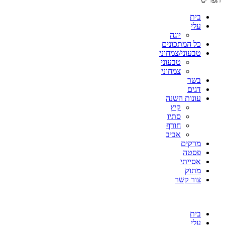
בית
עלי
יוגה
כל המתכונים
טבעוני/צמחוני
טבעוני
צמחוני
בשר
דגים
עונות השנה
קיץ
סתיו
חורף
אביב
מרקים
פסטה
אסייתי
מתוק
צור קשר
בית
עלי