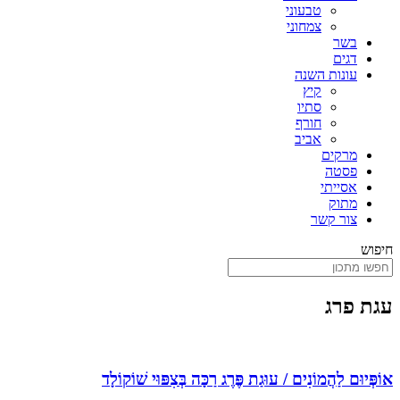
טבעוני
צמחוני
בשר
דגים
עונות השנה
קיץ
סתיו
חורף
אביב
מרקים
פסטה
אסייתי
מתוק
צור קשר
חיפוש
עגת פרג
אוֹפְּיוּם לַהֲמוֹנִים / עוּגַת פֶּרֶג רַכָּה בְּצִפּוּי שׁוֹקוֹלָד