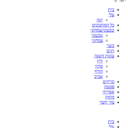
בית
עלי
יוגה
כל המתכונים
טבעוני/צמחוני
טבעוני
צמחוני
בשר
דגים
עונות השנה
קיץ
סתיו
חורף
אביב
מרקים
פסטה
אסייתי
מתוק
צור קשר
בית
עלי