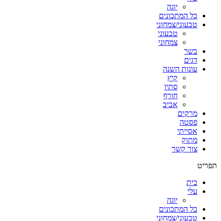
יוגה
כל המתכונים
טבעוני/צמחוני
טבעוני
צמחוני
בשר
דגים
עונות השנה
קיץ
סתיו
חורף
אביב
מרקים
פסטה
אסייתי
מתוק
צור קשר
תפריט
בית
עלי
יוגה
כל המתכונים
טבעוני/צמחוני