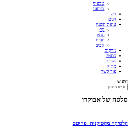
טבעוני
צמחוני
בשר
דגים
עונות השנה
קיץ
סתיו
חורף
אביב
מרקים
פסטה
אסייתי
מתוק
צור קשר
חיפוש
סלסה של אבוקדו
קלסיקה מקסיקנית -פהיטס