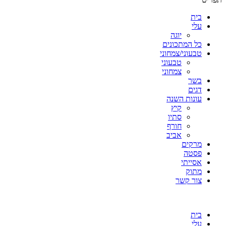
בית
עלי
יוגה
כל המתכונים
טבעוני/צמחוני
טבעוני
צמחוני
בשר
דגים
עונות השנה
קיץ
סתיו
חורף
אביב
מרקים
פסטה
אסייתי
מתוק
צור קשר
בית
עלי