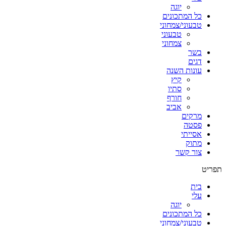
יוגה
כל המתכונים
טבעוני/צמחוני
טבעוני
צמחוני
בשר
דגים
עונות השנה
קיץ
סתיו
חורף
אביב
מרקים
פסטה
אסייתי
מתוק
צור קשר
תפריט
בית
עלי
יוגה
כל המתכונים
טבעוני/צמחוני