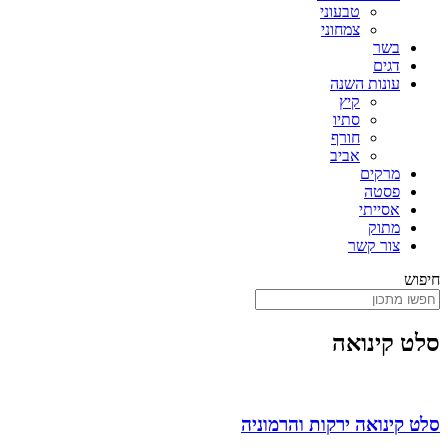
טבעוני
צמחוני
בשר
דגים
עונות השנה
קיץ
סתיו
חורף
אביב
מרקים
פסטה
אסייתי
מתוק
צור קשר
חיפוש
סלט קינואה
סלט קינואה ירקות והרמוניה