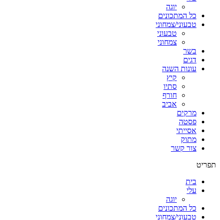
יוגה
כל המתכונים
טבעוני/צמחוני
טבעוני
צמחוני
בשר
דגים
עונות השנה
קיץ
סתיו
חורף
אביב
מרקים
פסטה
אסייתי
מתוק
צור קשר
תפריט
בית
עלי
יוגה
כל המתכונים
טבעוני/צמחוני