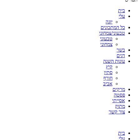
בית
עלי
יוגה
כל המתכונים
טבעוני/צמחוני
טבעוני
צמחוני
בשר
דגים
עונות השנה
קיץ
סתיו
חורף
אביב
מרקים
פסטה
אסייתי
מתוק
צור קשר
בית
עלי