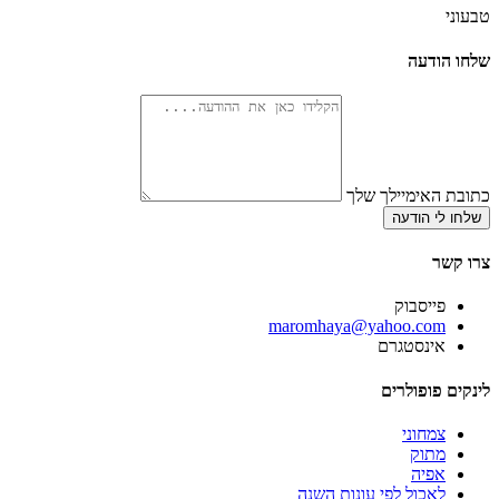
טבעוני
שלחו הודעה
כתובת האימיילך שלך
שלחו לי הודעה
צרו קשר
פייסבוק
‫maromhaya@yahoo.com
אינסטגרם
לינקים פופולרים
צמחוני
מתוק
אפיה
לאכול לפי עונות השנה