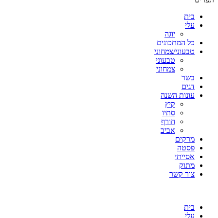
בית
עלי
יוגה
כל המתכונים
טבעוני/צמחוני
טבעוני
צמחוני
בשר
דגים
עונות השנה
קיץ
סתיו
חורף
אביב
מרקים
פסטה
אסייתי
מתוק
צור קשר
בית
עלי