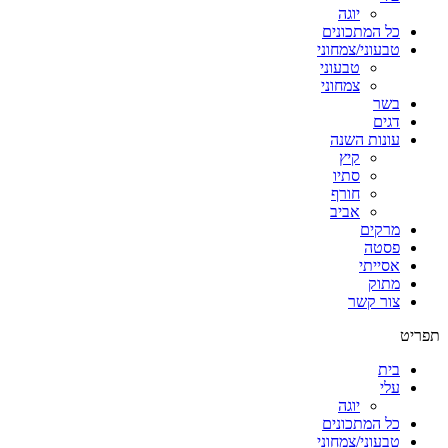
יוגה
כל המתכונים
טבעוני/צמחוני
טבעוני
צמחוני
בשר
דגים
עונות השנה
קיץ
סתיו
חורף
אביב
מרקים
פסטה
אסייתי
מתוק
צור קשר
תפריט
בית
עלי
יוגה
כל המתכונים
טבעוני/צמחוני