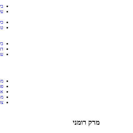
בי
על
כל
טב
בש
דג
עו
מר
פס
אס
מת
צו
מרק רומני