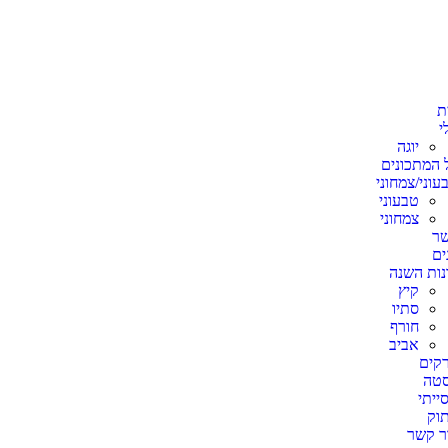
ת
י
יוגה
 המתכונים
עוני/צמחוני
טבעוני
צמחוני
ר
ים
נות השנה
קיץ
סתיו
חורף
אביב
קים
טה
ייתי
וק
ר קשר