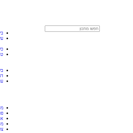
בי
על
כל
טב
בש
דג
עו
מר
פס
אס
מת
צו