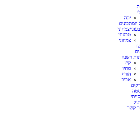
ת
י
יוגה
 המתכונים
עוני/צמחוני
טבעוני
צמחוני
ר
ים
נות השנה
קיץ
סתיו
חורף
אביב
קים
טה
ייתי
וק
ר קשר