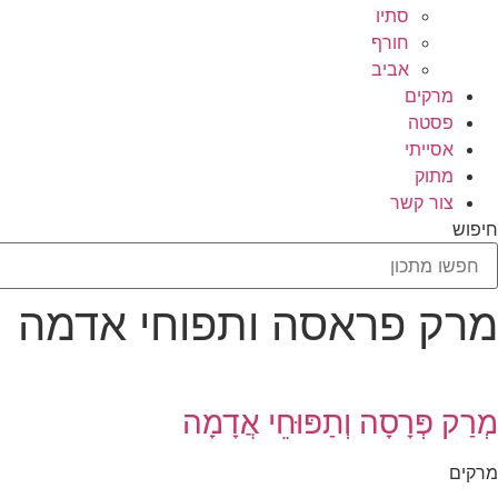
סתיו
חורף
אביב
מרקים
פסטה
אסייתי
מתוק
צור קשר
חיפוש
מרק פראסה ותפוחי אדמה
מְרַק פְּרָסָה וְתַפּוּחֵי אֲדָמָה
מרקים