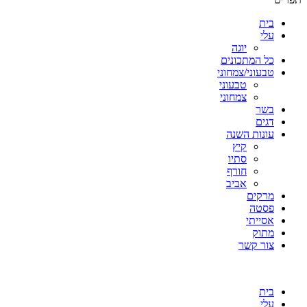
בית
עלי
יוגה
כל המתכונים
טבעוני/צמחוני
טבעוני
צמחוני
בשר
דגים
עונות השנה
קיץ
סתיו
חורף
אביב
מרקים
פסטה
אסייתי
מתוק
צור קשר
בית
עלי