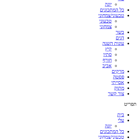
יוגה
כל המתכונים
טבעוני/צמחוני
טבעוני
צמחוני
בשר
דגים
עונות השנה
קיץ
סתיו
חורף
אביב
מרקים
פסטה
אסייתי
מתוק
צור קשר
תפריט
בית
עלי
יוגה
כל המתכונים
טבעוני/צמחוני