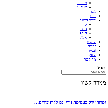
טבעוני
צמחוני
בשר
דגים
עונות השנה
קיץ
סתיו
חורף
אביב
מרקים
פסטה
אסייתי
מתוק
צור קשר
חיפוש
ממרח קשיו
גפרורי ירק בעטיפת נורי- גם לקרניבורים…