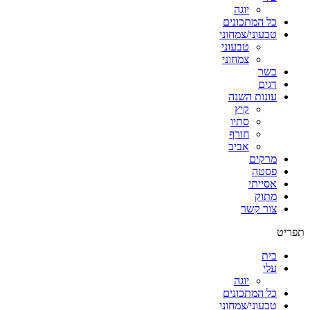
יוגה
כל המתכונים
טבעוני/צמחוני
טבעוני
צמחוני
בשר
דגים
עונות השנה
קיץ
סתיו
חורף
אביב
מרקים
פסטה
אסייתי
מתוק
צור קשר
תפריט
בית
עלי
יוגה
כל המתכונים
טבעוני/צמחוני