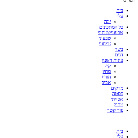
בית
עלי
יוגה
כל המתכונים
טבעוני/צמחוני
טבעוני
צמחוני
בשר
דגים
עונות השנה
קיץ
סתיו
חורף
אביב
מרקים
פסטה
אסייתי
מתוק
צור קשר
בית
עלי