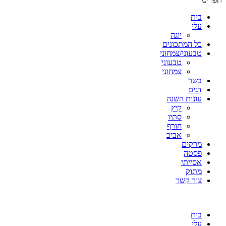
בית
עלי
יוגה
כל המתכונים
טבעוני/צמחוני
טבעוני
צמחוני
בשר
דגים
עונות השנה
קיץ
סתיו
חורף
אביב
מרקים
פסטה
אסייתי
מתוק
צור קשר
בית
עלי