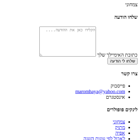
צמחוני
שלחו הודעה
כתובת האימיילך שלך
שלחו לי הודעה
צרו קשר
פייסבוק
‫maromhaya@yahoo.com
אינסטגרם
לינקים פופולרים
צמחוני
מתוק
אפיה
לאכול לפי עונות השנה