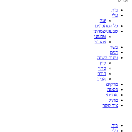
בית
עלי
יוגה
כל המתכונים
טבעוני/צמחוני
טבעוני
צמחוני
בשר
דגים
עונות השנה
קיץ
סתיו
חורף
אביב
מרקים
פסטה
אסייתי
מתוק
צור קשר
בית
עלי