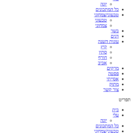
יוגה
כל המתכונים
טבעוני/צמחוני
טבעוני
צמחוני
בשר
דגים
עונות השנה
קיץ
סתיו
חורף
אביב
מרקים
פסטה
אסייתי
מתוק
צור קשר
תפריט
בית
עלי
יוגה
כל המתכונים
טבעוני/צמחוני