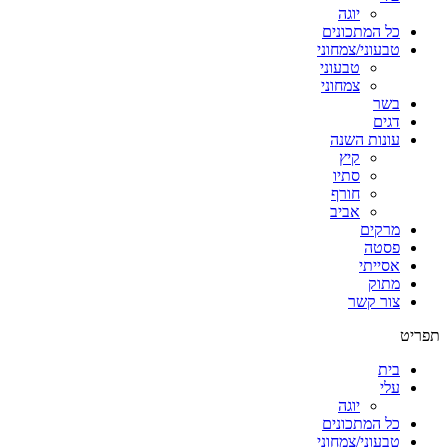
יוגה
כל המתכונים
טבעוני/צמחוני
טבעוני
צמחוני
בשר
דגים
עונות השנה
קיץ
סתיו
חורף
אביב
מרקים
פסטה
אסייתי
מתוק
צור קשר
תפריט
בית
עלי
יוגה
כל המתכונים
טבעוני/צמחוני