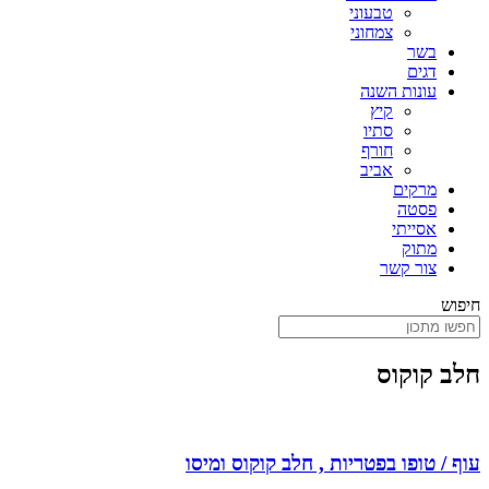
טבעוני
צמחוני
בשר
דגים
עונות השנה
קיץ
סתיו
חורף
אביב
מרקים
פסטה
אסייתי
מתוק
צור קשר
חיפוש
חלב קוקוס
עוף / טופו בפטריות , חלב קוקוס ומיסו