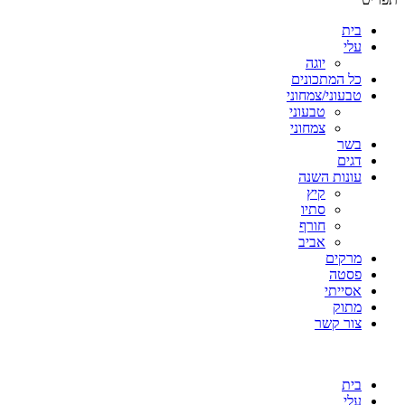
בית
עלי
יוגה
כל המתכונים
טבעוני/צמחוני
טבעוני
צמחוני
בשר
דגים
עונות השנה
קיץ
סתיו
חורף
אביב
מרקים
פסטה
אסייתי
מתוק
צור קשר
בית
עלי