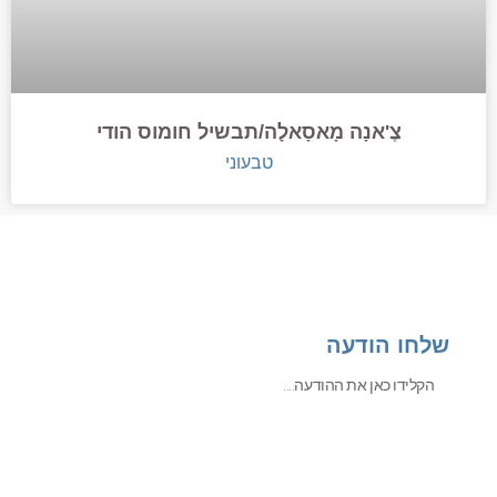
צֶ'אנָה מָאסָאלָה/תבשיל חומוס הודי
טבעוני
שלחו הודעה