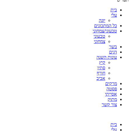
בית
עלי
יוגה
כל המתכונים
טבעוני/צמחוני
טבעוני
צמחוני
בשר
דגים
עונות השנה
קיץ
סתיו
חורף
אביב
מרקים
פסטה
אסייתי
מתוק
צור קשר
בית
עלי