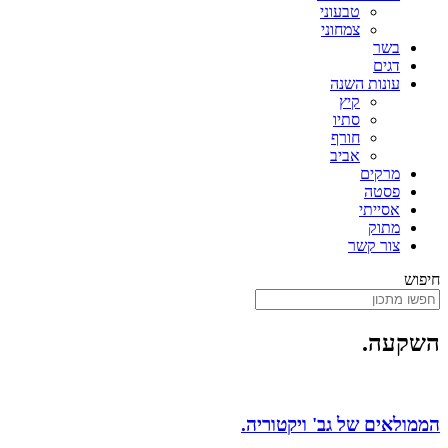
טבעוני
צמחוני
בשר
דגים
עונות השנה
קיץ
סתיו
חורף
אביב
מרקים
פסטה
אסייתי
מתוק
צור קשר
חיפוש
השקעה.
הממולאים של גב' ויקטוריה.