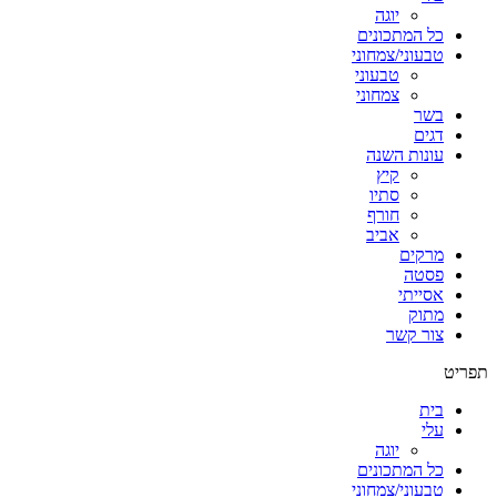
יוגה
כל המתכונים
טבעוני/צמחוני
טבעוני
צמחוני
בשר
דגים
עונות השנה
קיץ
סתיו
חורף
אביב
מרקים
פסטה
אסייתי
מתוק
צור קשר
תפריט
בית
עלי
יוגה
כל המתכונים
טבעוני/צמחוני