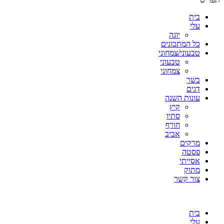
בית
עלי
יוגה
כל המתכונים
טבעוני/צמחוני
טבעוני
צמחוני
בשר
דגים
עונות השנה
קיץ
סתיו
חורף
אביב
מרקים
פסטה
אסייתי
מתוק
צור קשר
בית
עלי