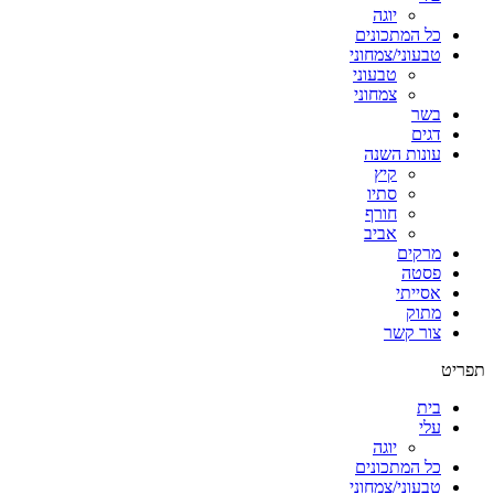
יוגה
כל המתכונים
טבעוני/צמחוני
טבעוני
צמחוני
בשר
דגים
עונות השנה
קיץ
סתיו
חורף
אביב
מרקים
פסטה
אסייתי
מתוק
צור קשר
תפריט
בית
עלי
יוגה
כל המתכונים
טבעוני/צמחוני