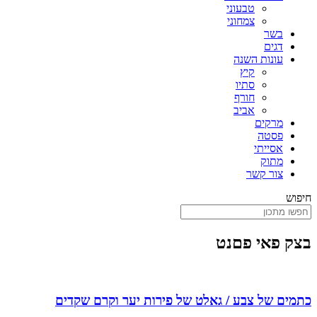
טבעוני
צמחוני
בשר
דגים
עונות השנה
קיץ
סתיו
חורף
אביב
מרקים
פסטה
אסייתי
מתוק
צור קשר
חיפוש
בצק פאי פםנט
כתמים של צבע / גאלט של פירות יער וקרם שקדים