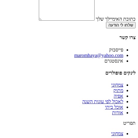
כתובת האימיילך שלך
שלחו לי הודעה
צרו קשר
פייסבוק
‫maromhaya@yahoo.com
אינסטגרם
לינקים פופולרים
צמחוני
מתוק
אפיה
לאכול לפי עונות השנה
אוכל ביתי
אודות
תפריט
צמחוני