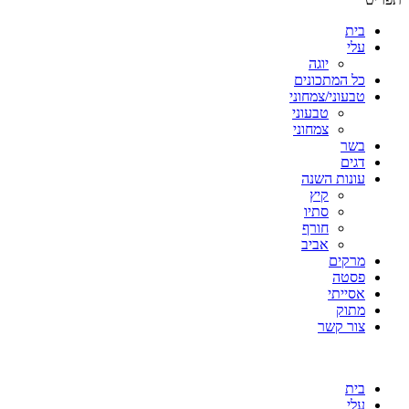
בית
עלי
יוגה
כל המתכונים
טבעוני/צמחוני
טבעוני
צמחוני
בשר
דגים
עונות השנה
קיץ
סתיו
חורף
אביב
מרקים
פסטה
אסייתי
מתוק
צור קשר
בית
עלי