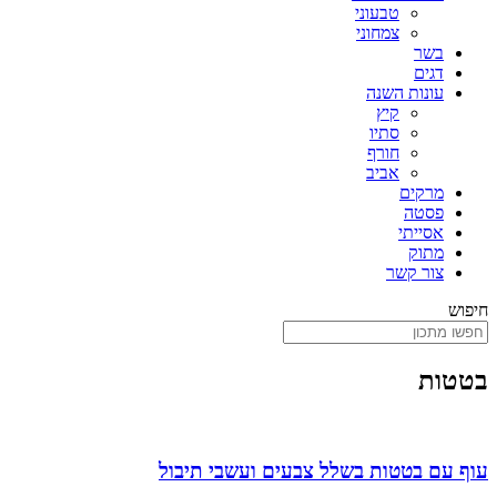
טבעוני
צמחוני
בשר
דגים
עונות השנה
קיץ
סתיו
חורף
אביב
מרקים
פסטה
אסייתי
מתוק
צור קשר
חיפוש
בטטות
עוף עם בטטות בשלל צבעים ועשבי תיבול