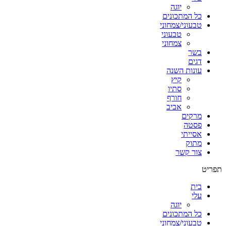
יוגה
כל המתכונים
טבעוני/צמחוני
טבעוני
צמחוני
בשר
דגים
עונות השנה
קיץ
סתיו
חורף
אביב
מרקים
פסטה
אסייתי
מתוק
צור קשר
תפריט
בית
עלי
יוגה
כל המתכונים
טבעוני/צמחוני