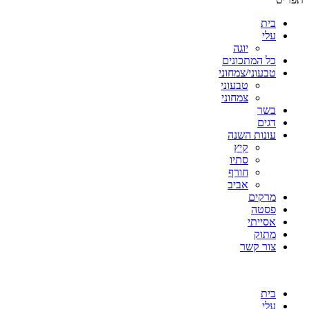
בית
עלי
יוגה
כל המתכונים
טבעוני/צמחוני
טבעוני
צמחוני
בשר
דגים
עונות השנה
קיץ
סתיו
חורף
אביב
מרקים
פסטה
אסייתי
מתוק
צור קשר
בית
עלי