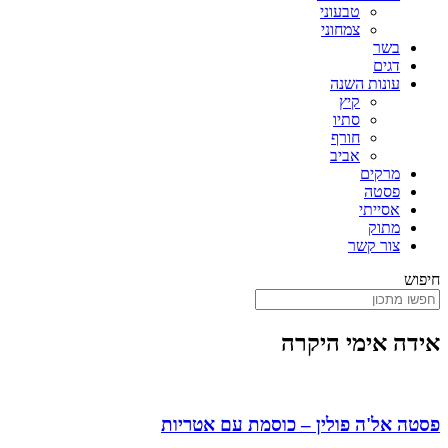
טבעוני
צמחוני
בשר
דגים
עונות השנה
קיץ
סתיו
חורף
אביב
מרקים
פסטה
אסייתי
מתוק
צור קשר
חיפוש
אידה אימי היקרה
פסטה אל'ה פולין – כוסמת עם אטריות