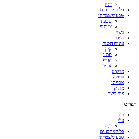
יוגה
כל המתכונים
טבעוני/צמחוני
טבעוני
צמחוני
בשר
דגים
עונות השנה
קיץ
סתיו
חורף
אביב
מרקים
פסטה
אסייתי
מתוק
צור קשר
תפריט
בית
עלי
יוגה
כל המתכונים
טבעוני/צמחוני